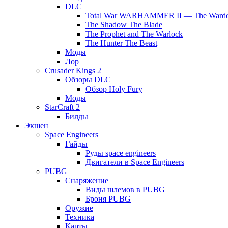
DLC
Total War WARHAMMER II — The Warde
The Shadow The Blade
The Prophet and The Warlock
The Hunter The Beast
Моды
Лор
Crusader Kings 2
Обзоры DLC
Обзор Holy Fury
Моды
StarCraft 2
Билды
Экшен
Space Engineers
Гайды
Руды space engineers
Двигатели в Space Engineers
PUBG
Снаряжение
Виды шлемов в PUBG
Броня PUBG
Оружие
Техника
Карты