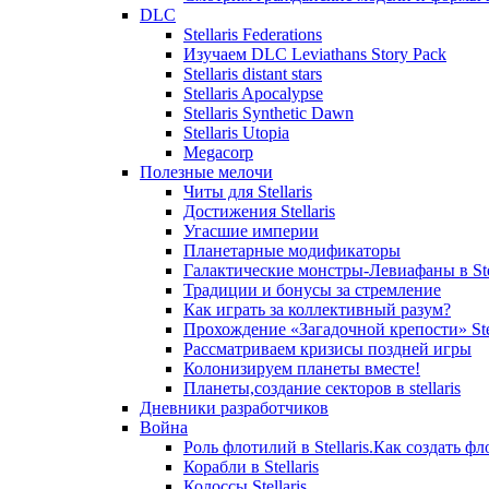
DLC
Stellaris Federations
Изучаем DLC Leviathans Story Pack
Stellaris distant stars
Stellaris Apocalypse
Stellaris Synthetic Dawn
Stellaris Utopia
Megacorp
Полезные мелочи
Читы для Stellaris
Достижения Stellaris
Угасшие империи
Планетарные модификаторы
Галактические монстры-Левиафаны в Stel
Традиции и бонусы за стремление
Как играть за коллективный разум?
Прохождение «Загадочной крепости» Stel
Рассматриваем кризисы поздней игры
Колонизируем планеты вместе!
Планеты,создание секторов в stellaris
Дневники разработчиков
Война
Роль флотилий в Stellaris.Как создать фл
Корабли в Stellaris
Колоссы Stellaris