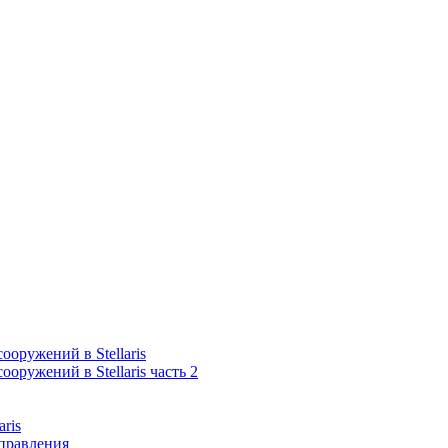
оружений в Stellaris
оружений в Stellaris часть 2
aris
правления