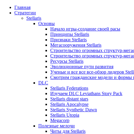
Главная
Стратегии
Stellaris
Основы
Начало игры-создание своей расы
Принципы Stellaris
Признаки Stellaris
Мегасооружения Stellaris
Строительство огромных структур-мегасо
Строительство огромных структур-мегасо
Ресурсы Stellaris
Эволюционные пути развития
Ученые и все все все-обзор лидеров Stell
Смотрим гражданские модели и формы 
DLC
Stellaris Federations
Изучаем DLC Leviathans Story Pack
Stellaris distant stars
Stellaris Apocalypse
Stellaris Synthetic Dawn
Stellaris Utopia
Megacorp
Полезные мелочи
Читы для Stellaris