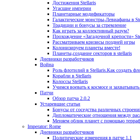
Достижения Stellaris
Угасшие империи
Планетарные модификаторы
Галактические монстры-Левиафаны в Stel
Традиции и бонусы за стремление
Как играть за коллективный разум?
Прохождение «Загадочной крепости» Stel
Рассматриваем кризисы поздней игры
Колонизируем планеты вместе!
Планеты,создание секторов в stellaris
Дневники разработчиков
Война
Роль флотилий в Stellaris.Как создать фл
Корабли в Stellaris
Колоссы Stellaris
Учимся воевать к космосе и захватыват
Патчи
Обзор патча 2.0.2
Устаревшие статьи
Бонусы от соседства различных строени
Дипломатические отношения между рас
Меняем облик планет с помощью терра
Imperator: Rome
Дневники разработчиков
Политические изменения в патче 1.1