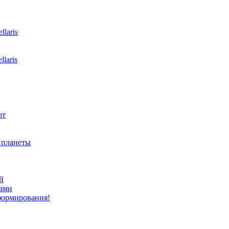
laris
laris
от
ь планеты
й
ами
формирования!