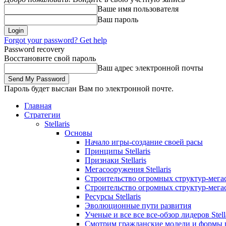
Ваше имя пользователя
Ваш пароль
Forgot your password? Get help
Password recovery
Восстановите свой пароль
Ваш адрес электронной почты
Пароль будет выслан Вам по электронной почте.
Главная
Стратегии
Stellaris
Основы
Начало игры-создание своей расы
Принципы Stellaris
Признаки Stellaris
Мегасооружения Stellaris
Строительство огромных структур-мегасо
Строительство огромных структур-мегасо
Ресурсы Stellaris
Эволюционные пути развития
Ученые и все все все-обзор лидеров Stell
Смотрим гражданские модели и формы 