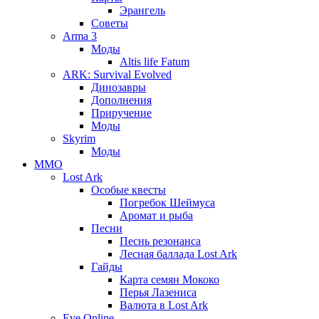
Эрангель
Советы
Arma 3
Моды
Altis life Fatum
ARK: Survival Evolved
Динозавры
Дополнения
Приручение
Моды
Skyrim
Моды
ММО
Lost Ark
Особые квесты
Погребок Шеймуса
Аромат и рыба
Песни
Песнь резонанса
Лесная баллада Lost Ark
Гайды
Карта семян Мококо
Перья Лазениса
Валюта в Lost Ark
Eve Online