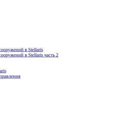
оружений в Stellaris
оружений в Stellaris часть 2
aris
правления