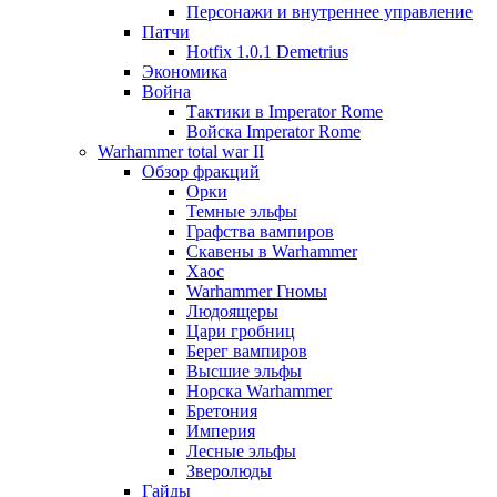
Персонажи и внутреннее управление
Патчи
Hotfix 1.0.1 Demetrius
Экономика
Война
Тактики в Imperator Rome
Войска Imperator Rome
Warhammer total war II
Обзор фракций
Орки
Темные эльфы
Графства вампиров
Cкавены в Warhammer
Хаос
Warhammer Гномы
Людоящеры
Цари гробниц
Берег вампиров
Высшие эльфы
Норска Warhammer
Бретония
Империя
Лесные эльфы
Зверолюды
Гайды