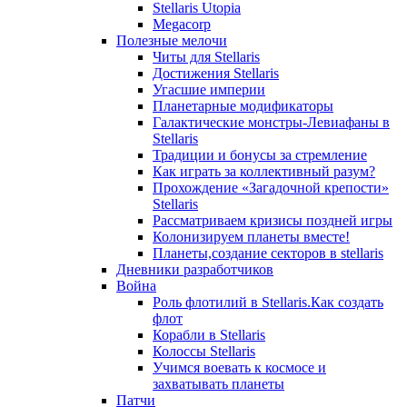
Stellaris Utopia
Megacorp
Полезные мелочи
Читы для Stellaris
Достижения Stellaris
Угасшие империи
Планетарные модификаторы
Галактические монстры-Левиафаны в
Stellaris
Традиции и бонусы за стремление
Как играть за коллективный разум?
Прохождение «Загадочной крепости»
Stellaris
Рассматриваем кризисы поздней игры
Колонизируем планеты вместе!
Планеты,создание секторов в stellaris
Дневники разработчиков
Война
Роль флотилий в Stellaris.Как создать
флот
Корабли в Stellaris
Колоссы Stellaris
Учимся воевать к космосе и
захватывать планеты
Патчи