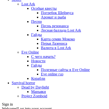
Lost Ark
Особые квесты
Погребок Шеймуса
Аромат и рыба
Песни
Песнь резонанса
Лесная баллада Lost Ark
Гайды
Карта семян Мококо
Перья Лазениса
Валюта в Lost Ark
Eve Online
С чего начать?
Новости
Гайды
Полезные сайты в Eve Online
Eve online газ
Корабли
Survival horror
Dead by Daylight
Маньяки
Project Zomboid
Sign in
Welcome!
Log into your account