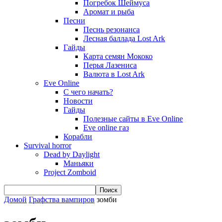
Погребок Шеймуса
Аромат и рыба
Песни
Песнь резонанса
Лесная баллада Lost Ark
Гайды
Карта семян Мококо
Перья Лазениса
Валюта в Lost Ark
Eve Online
С чего начать?
Новости
Гайды
Полезные сайты в Eve Online
Eve online газ
Корабли
Survival horror
Dead by Daylight
Маньяки
Project Zomboid
Домой
Графства вампиров
зомби