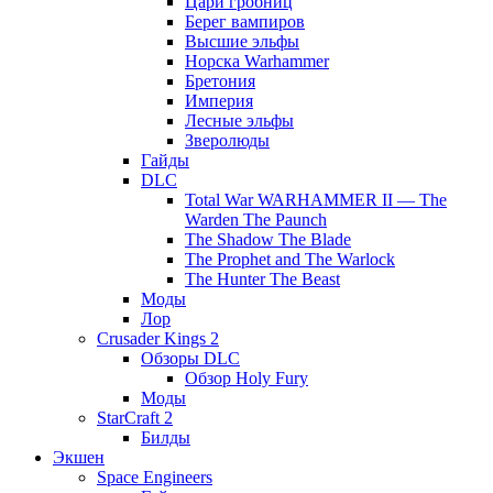
Цари гробниц
Берег вампиров
Высшие эльфы
Норска Warhammer
Бретония
Империя
Лесные эльфы
Зверолюды
Гайды
DLC
Total War WARHAMMER II — The
Warden The Paunch
The Shadow The Blade
The Prophet and The Warlock
The Hunter The Beast
Моды
Лор
Crusader Kings 2
Обзоры DLC
Обзор Holy Fury
Моды
StarCraft 2
Билды
Экшен
Space Engineers