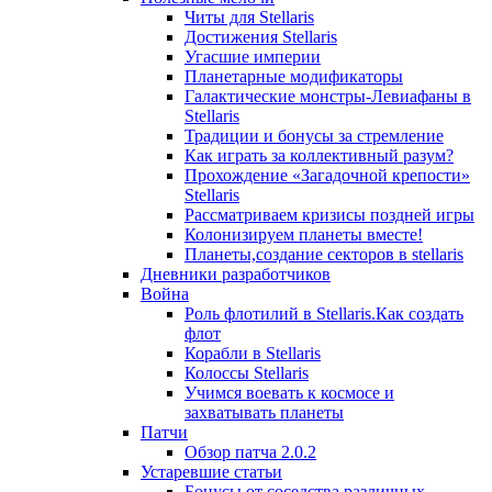
Читы для Stellaris
Достижения Stellaris
Угасшие империи
Планетарные модификаторы
Галактические монстры-Левиафаны в
Stellaris
Традиции и бонусы за стремление
Как играть за коллективный разум?
Прохождение «Загадочной крепости»
Stellaris
Рассматриваем кризисы поздней игры
Колонизируем планеты вместе!
Планеты,создание секторов в stellaris
Дневники разработчиков
Война
Роль флотилий в Stellaris.Как создать
флот
Корабли в Stellaris
Колоссы Stellaris
Учимся воевать к космосе и
захватывать планеты
Патчи
Обзор патча 2.0.2
Устаревшие статьи
Бонусы от соседства различных