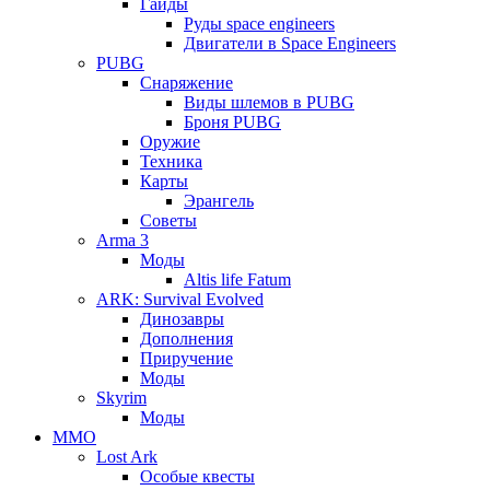
Гайды
Руды space engineers
Двигатели в Space Engineers
PUBG
Снаряжение
Виды шлемов в PUBG
Броня PUBG
Оружие
Техника
Карты
Эрангель
Советы
Arma 3
Моды
Altis life Fatum
ARK: Survival Evolved
Динозавры
Дополнения
Приручение
Моды
Skyrim
Моды
ММО
Lost Ark
Особые квесты