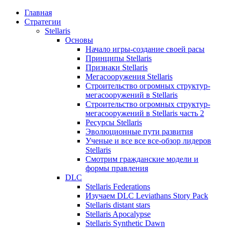
Главная
Стратегии
Stellaris
Основы
Начало игры-создание своей расы
Принципы Stellaris
Признаки Stellaris
Мегасооружения Stellaris
Строительство огромных структур-
мегасооружений в Stellaris
Строительство огромных структур-
мегасооружений в Stellaris часть 2
Ресурсы Stellaris
Эволюционные пути развития
Ученые и все все все-обзор лидеров
Stellaris
Смотрим гражданские модели и
формы правления
DLC
Stellaris Federations
Изучаем DLC Leviathans Story Pack
Stellaris distant stars
Stellaris Apocalypse
Stellaris Synthetic Dawn