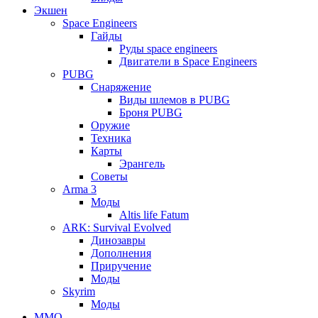
Экшен
Space Engineers
Гайды
Руды space engineers
Двигатели в Space Engineers
PUBG
Снаряжение
Виды шлемов в PUBG
Броня PUBG
Оружие
Техника
Карты
Эрангель
Советы
Arma 3
Моды
Altis life Fatum
ARK: Survival Evolved
Динозавры
Дополнения
Приручение
Моды
Skyrim
Моды
ММО