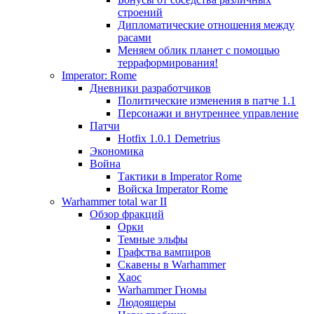
строений
Дипломатические отношения между
расами
Меняем облик планет с помощью
терраформирования!
Imperator: Rome
Дневники разработчиков
Политические изменения в патче 1.1
Персонажи и внутреннее управление
Патчи
Hotfix 1.0.1 Demetrius
Экономика
Война
Тактики в Imperator Rome
Войска Imperator Rome
Warhammer total war II
Обзор фракций
Орки
Темные эльфы
Графства вампиров
Cкавены в Warhammer
Хаос
Warhammer Гномы
Людоящеры