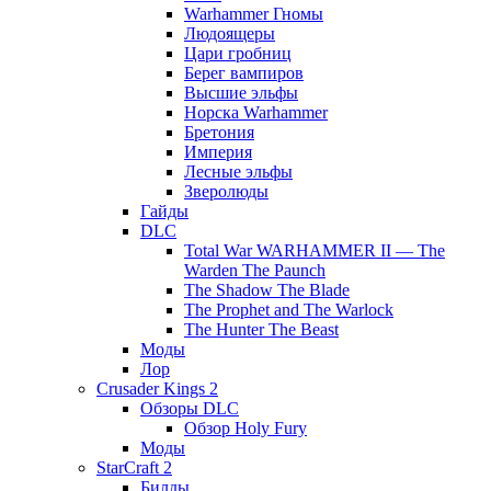
Warhammer Гномы
Людоящеры
Цари гробниц
Берег вампиров
Высшие эльфы
Норска Warhammer
Бретония
Империя
Лесные эльфы
Зверолюды
Гайды
DLC
Total War WARHAMMER II — The
Warden The Paunch
The Shadow The Blade
The Prophet and The Warlock
The Hunter The Beast
Моды
Лор
Crusader Kings 2
Обзоры DLC
Обзор Holy Fury
Моды
StarCraft 2
Билды