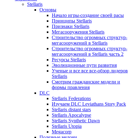
Stellaris
Основы
Начало игры-создание своей расы
Принципы Stellaris
Признаки Stellaris
Мегасооружения Stellaris
Строительство огромных структур-
мегасооружений в Stellaris
Строительство огромных структур-
мегасооружений в Stellaris часть 2
Ресурсы Stellaris
Эволюционные пути развития
Ученые и все все все-обзор лидеров
Stellaris
Смотрим гражданские модели и
формы правления
DLC
Stellaris Federations
Изучаем DLC Leviathans Story Pack
Stellaris distant stars
Stellaris Apocalypse
Stellaris Synthetic Dawn
Stellaris Utopia
Megacorp
Полезные мелочи