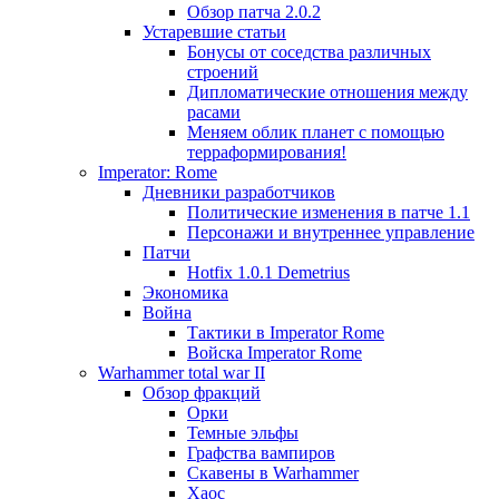
Обзор патча 2.0.2
Устаревшие статьи
Бонусы от соседства различных
строений
Дипломатические отношения между
расами
Меняем облик планет с помощью
терраформирования!
Imperator: Rome
Дневники разработчиков
Политические изменения в патче 1.1
Персонажи и внутреннее управление
Патчи
Hotfix 1.0.1 Demetrius
Экономика
Война
Тактики в Imperator Rome
Войска Imperator Rome
Warhammer total war II
Обзор фракций
Орки
Темные эльфы
Графства вампиров
Cкавены в Warhammer
Хаос