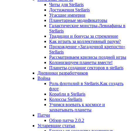
Читы для Stellaris
Достижения Stellaris
Угасшие империи
Планетарные модификаторы
Галактические монстры-Левиафаны в
Stellaris
Традиции и бонусы за стремление
Как играть за коллективный разум?
Прохождение «Загадочной крепости»
Stellaris
Рассматриваем кризисы поздней игры
Колонизируем планеты вместе!
Планеты,создание секторов в stellaris
Дневники разработчиков
Война
Роль флотилий в Stellaris.Как создать
флот
Корабли в Stellaris
Колоссы Stellaris
Учимся воевать к космосе и
захватывать планеты
Патчи
Обзор патча 2.0.2
Устаревшие статьи
Бонусы от соседства различных