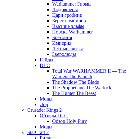
Warhammer Гномы
Людоящеры
Цари гробниц
Берег вампиров
Высшие эльфы
Норска Warhammer
Бретония
Империя
Лесные эльфы
Зверолюды
Гайды
DLC
Total War WARHAMMER II — The
Warden The Paunch
The Shadow The Blade
The Prophet and The Warlock
The Hunter The Beast
Моды
Лор
Crusader Kings 2
Обзоры DLC
Обзор Holy Fury
Моды
StarCraft 2
Билды