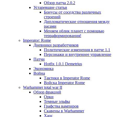
Обзор патча 2.0.2
Устаревшие статьи
Бонусы от соседства различных
строений
Дипломатические отношения между
расами
Меняем облик планет с помощью
терраформирования!
Imperator: Rome
Дневники разработчиков
Политические изменения в патче 1.1
Персонажи и внутреннее управление
Патчи
Hotfix 1.0.1 Demetrius
Экономика
Война
Тактики в Imperator Rome
Войска Imperator Rome
Warhammer total war II
Обзор фракций
Орки
Темные эльфы
Графства вампиров
Cкавены в Warhammer
Хаос