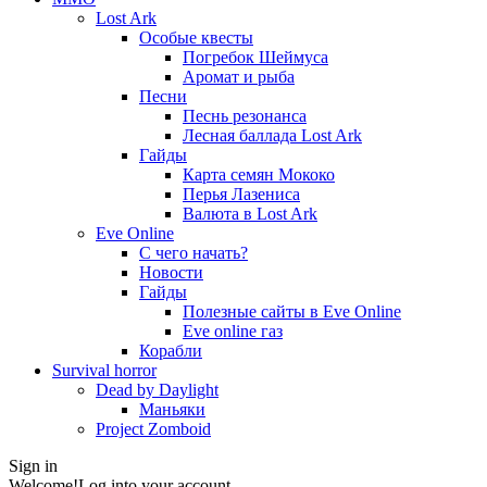
Lost Ark
Особые квесты
Погребок Шеймуса
Аромат и рыба
Песни
Песнь резонанса
Лесная баллада Lost Ark
Гайды
Карта семян Мококо
Перья Лазениса
Валюта в Lost Ark
Eve Online
С чего начать?
Новости
Гайды
Полезные сайты в Eve Online
Eve online газ
Корабли
Survival horror
Dead by Daylight
Маньяки
Project Zomboid
Sign in
Welcome!
Log into your account