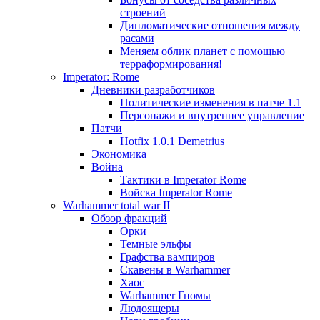
строений
Дипломатические отношения между
расами
Меняем облик планет с помощью
терраформирования!
Imperator: Rome
Дневники разработчиков
Политические изменения в патче 1.1
Персонажи и внутреннее управление
Патчи
Hotfix 1.0.1 Demetrius
Экономика
Война
Тактики в Imperator Rome
Войска Imperator Rome
Warhammer total war II
Обзор фракций
Орки
Темные эльфы
Графства вампиров
Cкавены в Warhammer
Хаос
Warhammer Гномы
Людоящеры