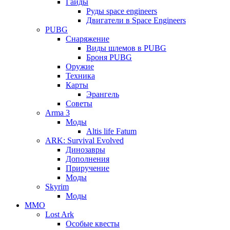
Гайды
Руды space engineers
Двигатели в Space Engineers
PUBG
Снаряжение
Виды шлемов в PUBG
Броня PUBG
Оружие
Техника
Карты
Эрангель
Советы
Arma 3
Моды
Altis life Fatum
ARK: Survival Evolved
Динозавры
Дополнения
Приручение
Моды
Skyrim
Моды
ММО
Lost Ark
Особые квесты