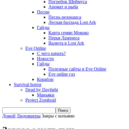
Погребок Шеймуса
Аромат и рыба
Песни
Песнь резонанса
Лесная баллада Lost Ark
Гайды
Карта семян Мококо
Перья Лазениса
Валюта в Lost Ark
Eve Online
С чего начать?
Новости
Гайды
Полезные сайты в Eve Online
Eve online газ
Корабли
Survival horror
Dead by Daylight
Маньяки
Project Zomboid
Домой
Людоящеры
Завры с копьями