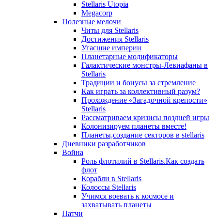
Stellaris Utopia
Megacorp
Полезные мелочи
Читы для Stellaris
Достижения Stellaris
Угасшие империи
Планетарные модификаторы
Галактические монстры-Левиафаны в
Stellaris
Традиции и бонусы за стремление
Как играть за коллективный разум?
Прохождение «Загадочной крепости»
Stellaris
Рассматриваем кризисы поздней игры
Колонизируем планеты вместе!
Планеты,создание секторов в stellaris
Дневники разработчиков
Война
Роль флотилий в Stellaris.Как создать
флот
Корабли в Stellaris
Колоссы Stellaris
Учимся воевать к космосе и
захватывать планеты
Патчи