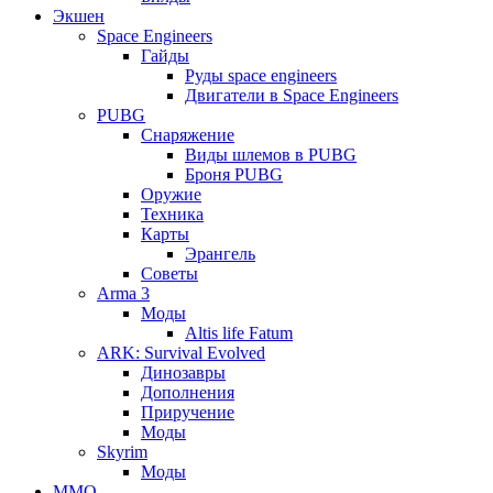
Экшен
Space Engineers
Гайды
Руды space engineers
Двигатели в Space Engineers
PUBG
Снаряжение
Виды шлемов в PUBG
Броня PUBG
Оружие
Техника
Карты
Эрангель
Советы
Arma 3
Моды
Altis life Fatum
ARK: Survival Evolved
Динозавры
Дополнения
Приручение
Моды
Skyrim
Моды
ММО