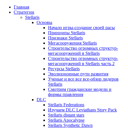
Главная
Стратегии
Stellaris
Основы
Начало игры-создание своей расы
Принципы Stellaris
Признаки Stellaris
Мегасооружения Stellaris
Строительство огромных структур-
мегасооружений в Stellaris
Строительство огромных структур-
мегасооружений в Stellaris часть 2
Ресурсы Stellaris
Эволюционные пути развития
Ученые и все все все-обзор лидеров
Stellaris
Смотрим гражданские модели и
формы правления
DLC
Stellaris Federations
Изучаем DLC Leviathans Story Pack
Stellaris distant stars
Stellaris Apocalypse
Stellaris Synthetic Dawn