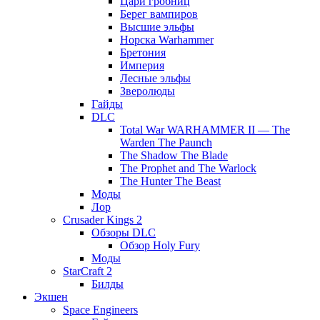
Цари гробниц
Берег вампиров
Высшие эльфы
Норска Warhammer
Бретония
Империя
Лесные эльфы
Зверолюды
Гайды
DLC
Total War WARHAMMER II — The
Warden The Paunch
The Shadow The Blade
The Prophet and The Warlock
The Hunter The Beast
Моды
Лор
Crusader Kings 2
Обзоры DLC
Обзор Holy Fury
Моды
StarCraft 2
Билды
Экшен
Space Engineers