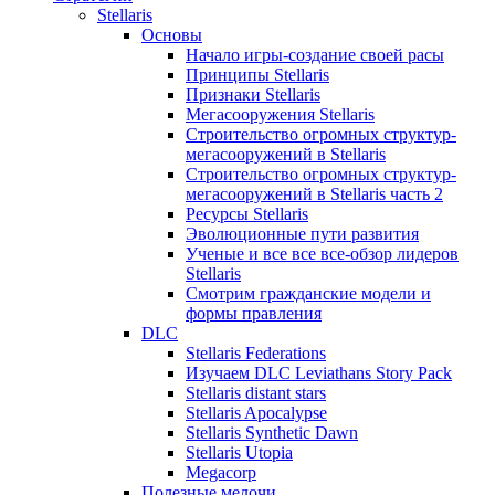
Stellaris
Основы
Начало игры-создание своей расы
Принципы Stellaris
Признаки Stellaris
Мегасооружения Stellaris
Строительство огромных структур-
мегасооружений в Stellaris
Строительство огромных структур-
мегасооружений в Stellaris часть 2
Ресурсы Stellaris
Эволюционные пути развития
Ученые и все все все-обзор лидеров
Stellaris
Смотрим гражданские модели и
формы правления
DLC
Stellaris Federations
Изучаем DLC Leviathans Story Pack
Stellaris distant stars
Stellaris Apocalypse
Stellaris Synthetic Dawn
Stellaris Utopia
Megacorp
Полезные мелочи