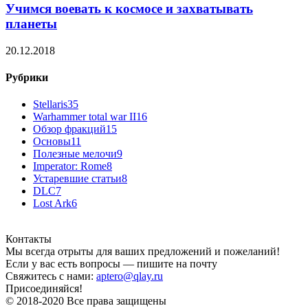
Учимся воевать к космосе и захватывать
планеты
20.12.2018
Рубрики
Stellaris
35
Warhammer total war II
16
Обзор фракций
15
Основы
11
Полезные мелочи
9
Imperator: Rome
8
Устаревшие статьи
8
DLC
7
Lost Ark
6
Контакты
Мы всегда отрыты для ваших предложений и пожеланий!
Если у вас есть вопросы — пишите на почту
Свяжитесь с нами:
aptero@qlay.ru
Присоединяйся!
© 2018-2020 Все права защищены