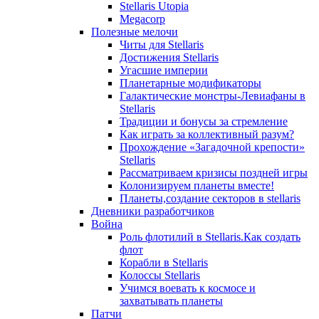
Stellaris Utopia
Megacorp
Полезные мелочи
Читы для Stellaris
Достижения Stellaris
Угасшие империи
Планетарные модификаторы
Галактические монстры-Левиафаны в
Stellaris
Традиции и бонусы за стремление
Как играть за коллективный разум?
Прохождение «Загадочной крепости»
Stellaris
Рассматриваем кризисы поздней игры
Колонизируем планеты вместе!
Планеты,создание секторов в stellaris
Дневники разработчиков
Война
Роль флотилий в Stellaris.Как создать
флот
Корабли в Stellaris
Колоссы Stellaris
Учимся воевать к космосе и
захватывать планеты
Патчи