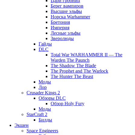
Цари гробниц
Берег вампиров
Высшие эльфы
Норска Warhammer
Бретония
Империя
Лесные эльфы
Зверолюды
Гайды
DLC
Total War WARHAMMER II — The
Warden The Paunch
The Shadow The Blade
The Prophet and The Warlock
The Hunter The Beast
Моды
Лор
Crusader Kings 2
Обзоры DLC
Обзор Holy Fury
Моды
StarCraft 2
Билды
Экшен
Space Engineers