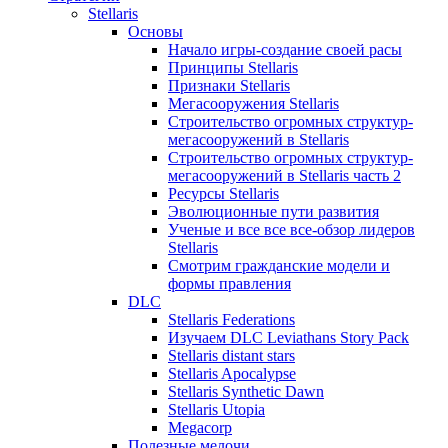
Stellaris
Основы
Начало игры-создание своей расы
Принципы Stellaris
Признаки Stellaris
Мегасооружения Stellaris
Строительство огромных структур-
мегасооружений в Stellaris
Строительство огромных структур-
мегасооружений в Stellaris часть 2
Ресурсы Stellaris
Эволюционные пути развития
Ученые и все все все-обзор лидеров
Stellaris
Смотрим гражданские модели и
формы правления
DLC
Stellaris Federations
Изучаем DLC Leviathans Story Pack
Stellaris distant stars
Stellaris Apocalypse
Stellaris Synthetic Dawn
Stellaris Utopia
Megacorp
Полезные мелочи