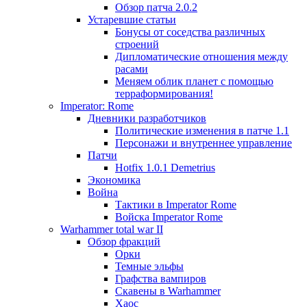
Обзор патча 2.0.2
Устаревшие статьи
Бонусы от соседства различных
строений
Дипломатические отношения между
расами
Меняем облик планет с помощью
терраформирования!
Imperator: Rome
Дневники разработчиков
Политические изменения в патче 1.1
Персонажи и внутреннее управление
Патчи
Hotfix 1.0.1 Demetrius
Экономика
Война
Тактики в Imperator Rome
Войска Imperator Rome
Warhammer total war II
Обзор фракций
Орки
Темные эльфы
Графства вампиров
Cкавены в Warhammer
Хаос