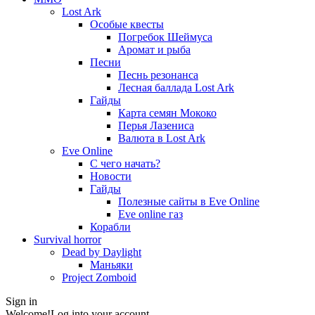
Lost Ark
Особые квесты
Погребок Шеймуса
Аромат и рыба
Песни
Песнь резонанса
Лесная баллада Lost Ark
Гайды
Карта семян Мококо
Перья Лазениса
Валюта в Lost Ark
Eve Online
С чего начать?
Новости
Гайды
Полезные сайты в Eve Online
Eve online газ
Корабли
Survival horror
Dead by Daylight
Маньяки
Project Zomboid
Sign in
Welcome!
Log into your account