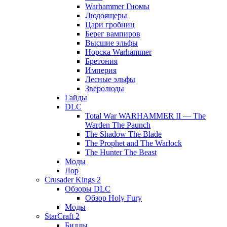
Warhammer Гномы
Людоящеры
Цари гробниц
Берег вампиров
Высшие эльфы
Норска Warhammer
Бретония
Империя
Лесные эльфы
Зверолюды
Гайды
DLC
Total War WARHAMMER II — The
Warden The Paunch
The Shadow The Blade
The Prophet and The Warlock
The Hunter The Beast
Моды
Лор
Crusader Kings 2
Обзоры DLC
Обзор Holy Fury
Моды
StarCraft 2
Билды