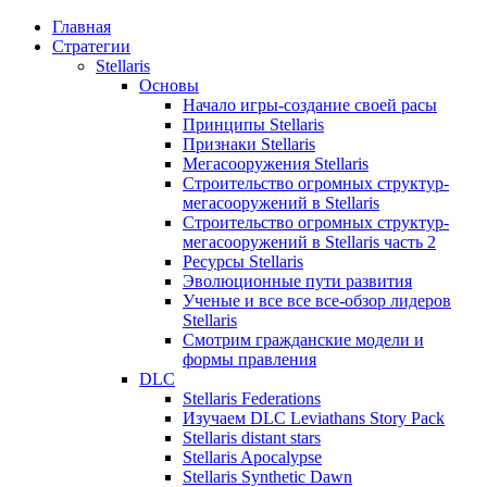
Главная
Стратегии
Stellaris
Основы
Начало игры-создание своей расы
Принципы Stellaris
Признаки Stellaris
Мегасооружения Stellaris
Строительство огромных структур-
мегасооружений в Stellaris
Строительство огромных структур-
мегасооружений в Stellaris часть 2
Ресурсы Stellaris
Эволюционные пути развития
Ученые и все все все-обзор лидеров
Stellaris
Смотрим гражданские модели и
формы правления
DLC
Stellaris Federations
Изучаем DLC Leviathans Story Pack
Stellaris distant stars
Stellaris Apocalypse
Stellaris Synthetic Dawn