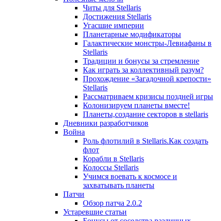
Читы для Stellaris
Достижения Stellaris
Угасшие империи
Планетарные модификаторы
Галактические монстры-Левиафаны в
Stellaris
Традиции и бонусы за стремление
Как играть за коллективный разум?
Прохождение «Загадочной крепости»
Stellaris
Рассматриваем кризисы поздней игры
Колонизируем планеты вместе!
Планеты,создание секторов в stellaris
Дневники разработчиков
Война
Роль флотилий в Stellaris.Как создать
флот
Корабли в Stellaris
Колоссы Stellaris
Учимся воевать к космосе и
захватывать планеты
Патчи
Обзор патча 2.0.2
Устаревшие статьи
Бонусы от соседства различных