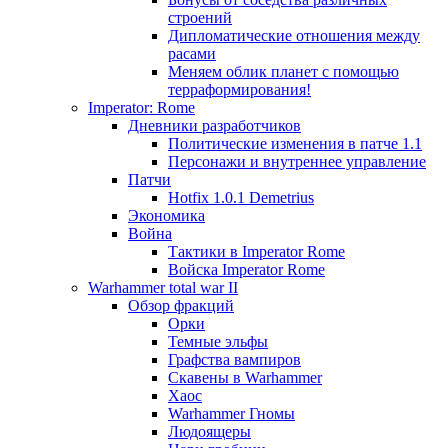
строений
Дипломатические отношения между
расами
Меняем облик планет с помощью
терраформирования!
Imperator: Rome
Дневники разработчиков
Политические изменения в патче 1.1
Персонажи и внутреннее управление
Патчи
Hotfix 1.0.1 Demetrius
Экономика
Война
Тактики в Imperator Rome
Войска Imperator Rome
Warhammer total war II
Обзор фракций
Орки
Темные эльфы
Графства вампиров
Cкавены в Warhammer
Хаос
Warhammer Гномы
Людоящеры