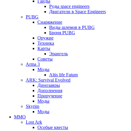
Гайды
Руды space engineers
Двигатели в Space Engineers
PUBG
Снаряжение
Виды шлемов в PUBG
Броня PUBG
Оружие
Техника
Карты
Эрангель
Советы
Arma 3
Моды
Altis life Fatum
ARK: Survival Evolved
Динозавры
Дополнения
Приручение
Моды
Skyrim
Моды
ММО
Lost Ark
Особые квесты