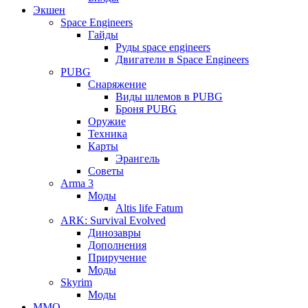
Экшен
Space Engineers
Гайды
Руды space engineers
Двигатели в Space Engineers
PUBG
Снаряжение
Виды шлемов в PUBG
Броня PUBG
Оружие
Техника
Карты
Эрангель
Советы
Arma 3
Моды
Altis life Fatum
ARK: Survival Evolved
Динозавры
Дополнения
Приручение
Моды
Skyrim
Моды
ММО