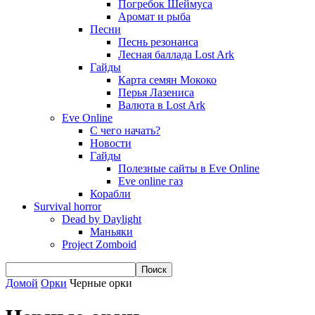
Погребок Шеймуса
Аромат и рыба
Песни
Песнь резонанса
Лесная баллада Lost Ark
Гайды
Карта семян Мококо
Перья Лазениса
Валюта в Lost Ark
Eve Online
С чего начать?
Новости
Гайды
Полезные сайты в Eve Online
Eve online газ
Корабли
Survival horror
Dead by Daylight
Маньяки
Project Zomboid
Домой
Орки
Черные орки