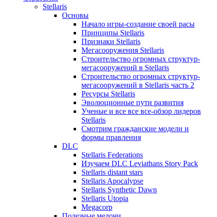
Stellaris
Основы
Начало игры-создание своей расы
Принципы Stellaris
Признаки Stellaris
Мегасооружения Stellaris
Строительство огромных структур-
мегасооружений в Stellaris
Строительство огромных структур-
мегасооружений в Stellaris часть 2
Ресурсы Stellaris
Эволюционные пути развития
Ученые и все все все-обзор лидеров
Stellaris
Смотрим гражданские модели и
формы правления
DLC
Stellaris Federations
Изучаем DLC Leviathans Story Pack
Stellaris distant stars
Stellaris Apocalypse
Stellaris Synthetic Dawn
Stellaris Utopia
Megacorp
Полезные мелочи