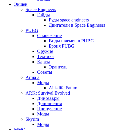
Экшен
Space Engineers
Гайды
Руды space engineers
Двигатели в Space Engineers
PUBG
Снаряжение
Виды шлемов в PUBG
Броня PUBG
Оружие
Техника
Карты
Эрангель
Советы
Arma 3
Моды
Altis life Fatum
ARK: Survival Evolved
Динозавры
Дополнения
Приручение
Моды
Skyrim
Моды
ММО