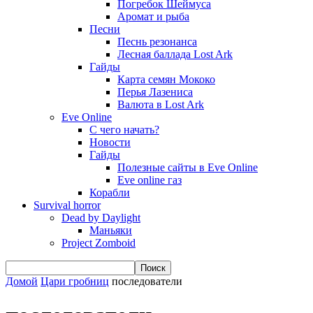
Погребок Шеймуса
Аромат и рыба
Песни
Песнь резонанса
Лесная баллада Lost Ark
Гайды
Карта семян Мококо
Перья Лазениса
Валюта в Lost Ark
Eve Online
С чего начать?
Новости
Гайды
Полезные сайты в Eve Online
Eve online газ
Корабли
Survival horror
Dead by Daylight
Маньяки
Project Zomboid
Домой
Цари гробниц
последователи