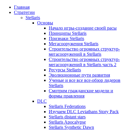
Главная
Стратегии
Stellaris
Основы
Начало игры-создание своей расы
Принципы Stellaris
Признаки Stellaris
Мегасооружения Stellaris
Строительство огромных структур-
мегасооружений в Stellaris
Строительство огромных структур-
мегасооружений в Stellaris часть 2
Ресурсы Stellaris
Эволюционные пути развития
Ученые и все все все-обзор лидеров
Stellaris
Смотрим гражданские модели и
формы правления
DLC
Stellaris Federations
Изучаем DLC Leviathans Story Pack
Stellaris distant stars
Stellaris Apocalypse
Stellaris Synthetic Dawn