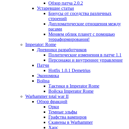
Обзор патча 2.0.2
Устаревшие статьи
Бонусы от соседства различных
строений
Дипломатические отношения между
расами
Меняем облик планет с помощью
терраформирования!
Imperator: Rome
Дневники разработчиков
Политические изменения в патче 1.1
Персонажи и внутреннее управление
Патчи
Hotfix 1.0.1 Demetrius
Экономика
Война
Тактики в Imperator Rome
Войска Imperator Rome
Warhammer total war II
Обзор фракций
Орки
Темные эльфы
Графства вампиров
Cкавены в Warhammer
Хаос