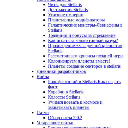
Читы для Stellaris
Достижения Stellaris
Угасшие империи
Планетарные модификаторы
Галактические монстры-Левиафаны в
Stellaris
Традиции и бонусы за стремление
Как играть за коллективный разум?
Прохождение «Загадочной крепости»
Stellaris
Рассматриваем кризисы поздней игры
Колонизируем планеты вместе!
Планеты,создание секторов в stellaris
Дневники разработчиков
Война
Роль флотилий в Stellaris.Как создать
флот
Корабли в Stellaris
Колоссы Stellaris
Учимся воевать к космосе и
захватывать планеты
Патчи
Обзор патча 2.0.2
Устаревшие статьи
Бонусы от соседства различных