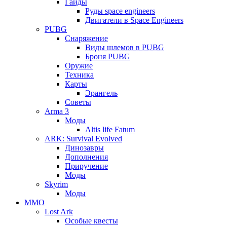
Гайды
Руды space engineers
Двигатели в Space Engineers
PUBG
Снаряжение
Виды шлемов в PUBG
Броня PUBG
Оружие
Техника
Карты
Эрангель
Советы
Arma 3
Моды
Altis life Fatum
ARK: Survival Evolved
Динозавры
Дополнения
Приручение
Моды
Skyrim
Моды
ММО
Lost Ark
Особые квесты