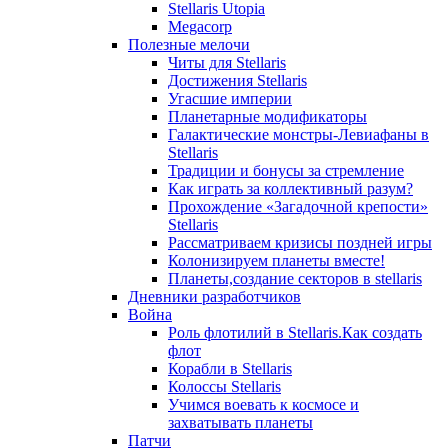
Stellaris Utopia
Megacorp
Полезные мелочи
Читы для Stellaris
Достижения Stellaris
Угасшие империи
Планетарные модификаторы
Галактические монстры-Левиафаны в
Stellaris
Традиции и бонусы за стремление
Как играть за коллективный разум?
Прохождение «Загадочной крепости»
Stellaris
Рассматриваем кризисы поздней игры
Колонизируем планеты вместе!
Планеты,создание секторов в stellaris
Дневники разработчиков
Война
Роль флотилий в Stellaris.Как создать
флот
Корабли в Stellaris
Колоссы Stellaris
Учимся воевать к космосе и
захватывать планеты
Патчи