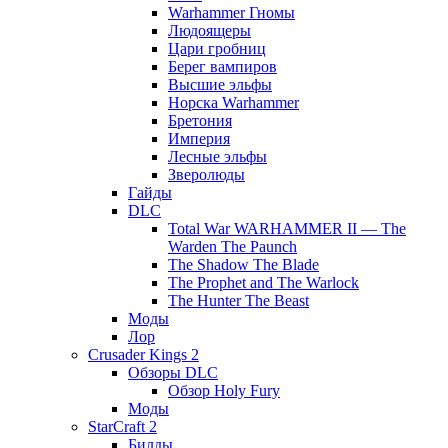
Warhammer Гномы
Людоящеры
Цари гробниц
Берег вампиров
Высшие эльфы
Норска Warhammer
Бретония
Империя
Лесные эльфы
Зверолюды
Гайды
DLC
Total War WARHAMMER II — The
Warden The Paunch
The Shadow The Blade
The Prophet and The Warlock
The Hunter The Beast
Моды
Лор
Crusader Kings 2
Обзоры DLC
Обзор Holy Fury
Моды
StarCraft 2
Билды