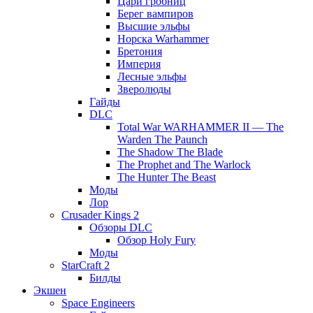
Цари гробниц
Берег вампиров
Высшие эльфы
Норска Warhammer
Бретония
Империя
Лесные эльфы
Зверолюды
Гайды
DLC
Total War WARHAMMER II — The
Warden The Paunch
The Shadow The Blade
The Prophet and The Warlock
The Hunter The Beast
Моды
Лор
Crusader Kings 2
Обзоры DLC
Обзор Holy Fury
Моды
StarCraft 2
Билды
Экшен
Space Engineers