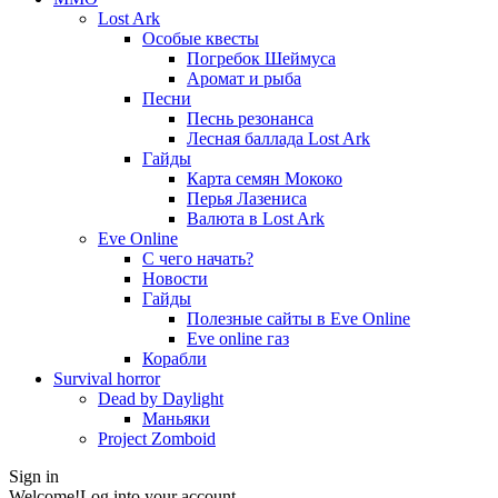
Lost Ark
Особые квесты
Погребок Шеймуса
Аромат и рыба
Песни
Песнь резонанса
Лесная баллада Lost Ark
Гайды
Карта семян Мококо
Перья Лазениса
Валюта в Lost Ark
Eve Online
С чего начать?
Новости
Гайды
Полезные сайты в Eve Online
Eve online газ
Корабли
Survival horror
Dead by Daylight
Маньяки
Project Zomboid
Sign in
Welcome!
Log into your account