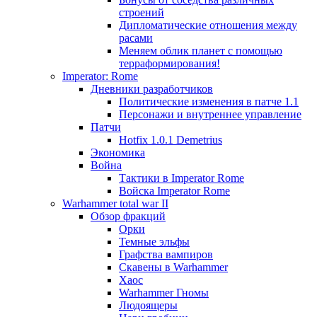
строений
Дипломатические отношения между
расами
Меняем облик планет с помощью
терраформирования!
Imperator: Rome
Дневники разработчиков
Политические изменения в патче 1.1
Персонажи и внутреннее управление
Патчи
Hotfix 1.0.1 Demetrius
Экономика
Война
Тактики в Imperator Rome
Войска Imperator Rome
Warhammer total war II
Обзор фракций
Орки
Темные эльфы
Графства вампиров
Cкавены в Warhammer
Хаос
Warhammer Гномы
Людоящеры