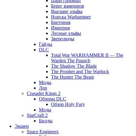
Цари гробниц
Берег вампиров
Высшие эльфы
Норска Warhammer
Бретония
Империя
Лесные эльфы
Зверолюды
Гайды
DLC
Total War WARHAMMER II — The
Warden The Paunch
The Shadow The Blade
The Prophet and The Warlock
The Hunter The Beast
Моды
Лор
Crusader Kings 2
Обзоры DLC
Обзор Holy Fury
Моды
StarCraft 2
Билды
Экшен
Space Engineers