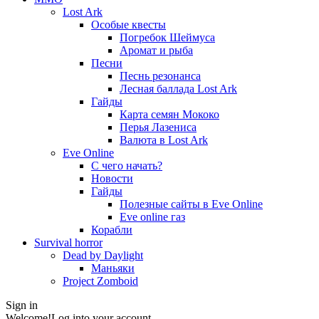
Lost Ark
Особые квесты
Погребок Шеймуса
Аромат и рыба
Песни
Песнь резонанса
Лесная баллада Lost Ark
Гайды
Карта семян Мококо
Перья Лазениса
Валюта в Lost Ark
Eve Online
С чего начать?
Новости
Гайды
Полезные сайты в Eve Online
Eve online газ
Корабли
Survival horror
Dead by Daylight
Маньяки
Project Zomboid
Sign in
Welcome!
Log into your account