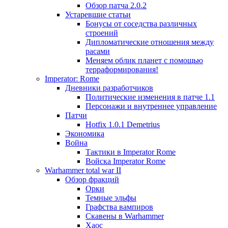
Обзор патча 2.0.2
Устаревшие статьи
Бонусы от соседства различных
строений
Дипломатические отношения между
расами
Меняем облик планет с помощью
терраформирования!
Imperator: Rome
Дневники разработчиков
Политические изменения в патче 1.1
Персонажи и внутреннее управление
Патчи
Hotfix 1.0.1 Demetrius
Экономика
Война
Тактики в Imperator Rome
Войска Imperator Rome
Warhammer total war II
Обзор фракций
Орки
Темные эльфы
Графства вампиров
Cкавены в Warhammer
Хаос