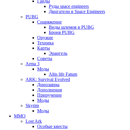
Гайды
Руды space engineers
Двигатели в Space Engineers
PUBG
Снаряжение
Виды шлемов в PUBG
Броня PUBG
Оружие
Техника
Карты
Эрангель
Советы
Arma 3
Моды
Altis life Fatum
ARK: Survival Evolved
Динозавры
Дополнения
Приручение
Моды
Skyrim
Моды
ММО
Lost Ark
Особые квесты