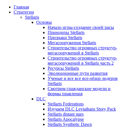
Главная
Стратегии
Stellaris
Основы
Начало игры-создание своей расы
Принципы Stellaris
Признаки Stellaris
Мегасооружения Stellaris
Строительство огромных структур-
мегасооружений в Stellaris
Строительство огромных структур-
мегасооружений в Stellaris часть 2
Ресурсы Stellaris
Эволюционные пути развития
Ученые и все все все-обзор лидеров
Stellaris
Смотрим гражданские модели и
формы правления
DLC
Stellaris Federations
Изучаем DLC Leviathans Story Pack
Stellaris distant stars
Stellaris Apocalypse
Stellaris Synthetic Dawn