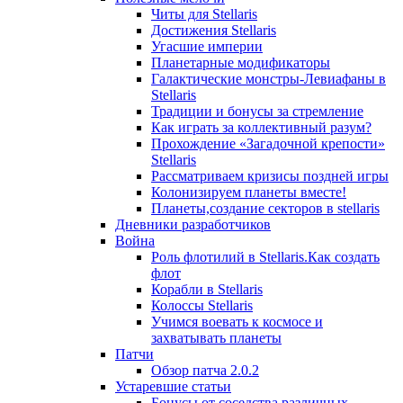
Читы для Stellaris
Достижения Stellaris
Угасшие империи
Планетарные модификаторы
Галактические монстры-Левиафаны в
Stellaris
Традиции и бонусы за стремление
Как играть за коллективный разум?
Прохождение «Загадочной крепости»
Stellaris
Рассматриваем кризисы поздней игры
Колонизируем планеты вместе!
Планеты,создание секторов в stellaris
Дневники разработчиков
Война
Роль флотилий в Stellaris.Как создать
флот
Корабли в Stellaris
Колоссы Stellaris
Учимся воевать к космосе и
захватывать планеты
Патчи
Обзор патча 2.0.2
Устаревшие статьи
Бонусы от соседства различных