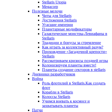
Stellaris Utopia
Megacorp
Полезные мелочи
Читы для Stellaris
Достижения Stellaris
Угасшие империи
Планетарные модификаторы
Галактические монстры-Левиафаны в
Stellaris
Традиции и бонусы за стремление
Как играть за коллективный разум?
Прохождение «Загадочной крепости»
Stellaris
Рассматриваем кризисы поздней игры
Колонизируем планеты вместе!
Планеты,создание секторов в stellaris
Дневники разработчиков
Война
Роль флотилий в Stellaris.Как создать
флот
Корабли в Stellaris
Колоссы Stellaris
Учимся воевать к космосе и
захватывать планеты
Патчи