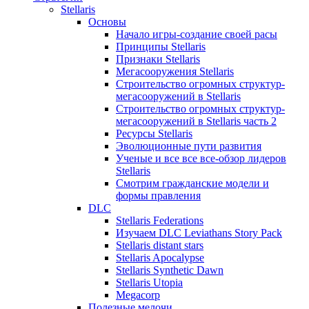
Stellaris
Основы
Начало игры-создание своей расы
Принципы Stellaris
Признаки Stellaris
Мегасооружения Stellaris
Строительство огромных структур-
мегасооружений в Stellaris
Строительство огромных структур-
мегасооружений в Stellaris часть 2
Ресурсы Stellaris
Эволюционные пути развития
Ученые и все все все-обзор лидеров
Stellaris
Смотрим гражданские модели и
формы правления
DLC
Stellaris Federations
Изучаем DLC Leviathans Story Pack
Stellaris distant stars
Stellaris Apocalypse
Stellaris Synthetic Dawn
Stellaris Utopia
Megacorp
Полезные мелочи