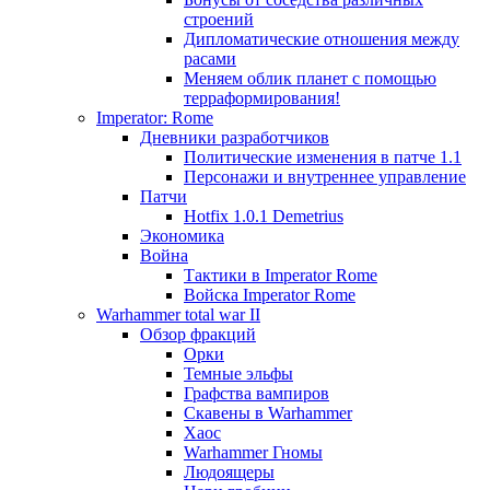
строений
Дипломатические отношения между
расами
Меняем облик планет с помощью
терраформирования!
Imperator: Rome
Дневники разработчиков
Политические изменения в патче 1.1
Персонажи и внутреннее управление
Патчи
Hotfix 1.0.1 Demetrius
Экономика
Война
Тактики в Imperator Rome
Войска Imperator Rome
Warhammer total war II
Обзор фракций
Орки
Темные эльфы
Графства вампиров
Cкавены в Warhammer
Хаос
Warhammer Гномы
Людоящеры