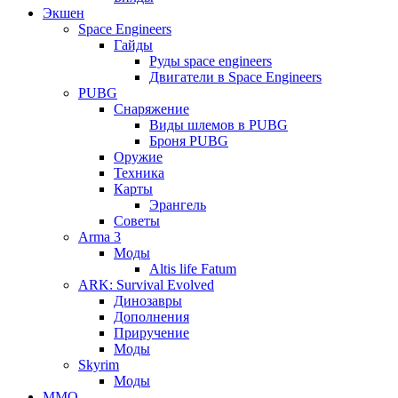
Экшен
Space Engineers
Гайды
Руды space engineers
Двигатели в Space Engineers
PUBG
Снаряжение
Виды шлемов в PUBG
Броня PUBG
Оружие
Техника
Карты
Эрангель
Советы
Arma 3
Моды
Altis life Fatum
ARK: Survival Evolved
Динозавры
Дополнения
Приручение
Моды
Skyrim
Моды
ММО