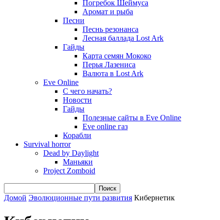
Погребок Шеймуса
Аромат и рыба
Песни
Песнь резонанса
Лесная баллада Lost Ark
Гайды
Карта семян Мококо
Перья Лазениса
Валюта в Lost Ark
Eve Online
С чего начать?
Новости
Гайды
Полезные сайты в Eve Online
Eve online газ
Корабли
Survival horror
Dead by Daylight
Маньяки
Project Zomboid
Домой
Эволюционные пути развития
Кибернетик