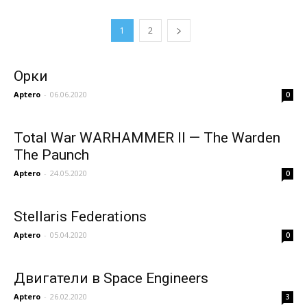
1
2
Орки
Aptero
-
06.06.2020
0
Total War WARHAMMER II — The Warden
The Paunch
Aptero
-
24.05.2020
0
Stellaris Federations
Aptero
-
05.04.2020
0
Двигатели в Space Engineers
Aptero
-
26.02.2020
3