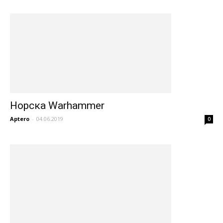
Норска Warhammer
Aptero
-
04.06.2019
0