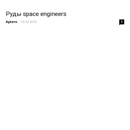
Руды space engineers
Aptero
-
09.02.2020
5