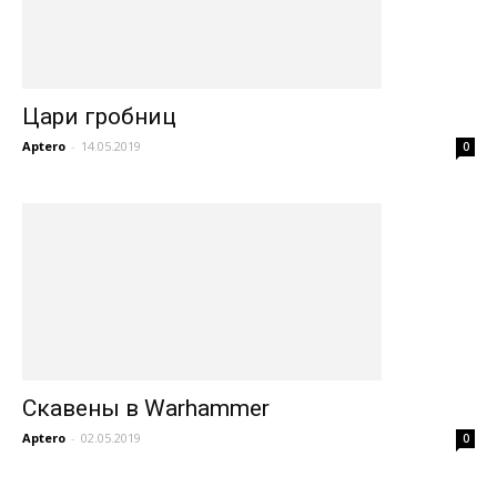
Цари гробниц
Aptero
-
14.05.2019
0
Cкавены в Warhammer
Aptero
-
02.05.2019
0