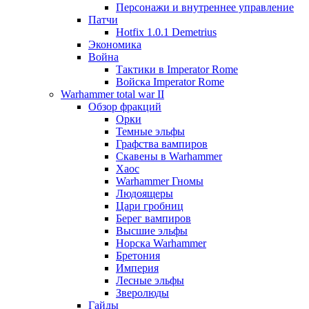
Персонажи и внутреннее управление
Патчи
Hotfix 1.0.1 Demetrius
Экономика
Война
Тактики в Imperator Rome
Войска Imperator Rome
Warhammer total war II
Обзор фракций
Орки
Темные эльфы
Графства вампиров
Cкавены в Warhammer
Хаос
Warhammer Гномы
Людоящеры
Цари гробниц
Берег вампиров
Высшие эльфы
Норска Warhammer
Бретония
Империя
Лесные эльфы
Зверолюды
Гайды