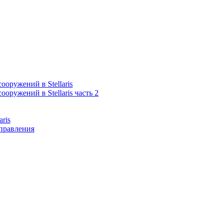
оружений в Stellaris
оружений в Stellaris часть 2
aris
правления