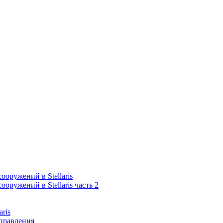
оружений в Stellaris
оружений в Stellaris часть 2
aris
правления