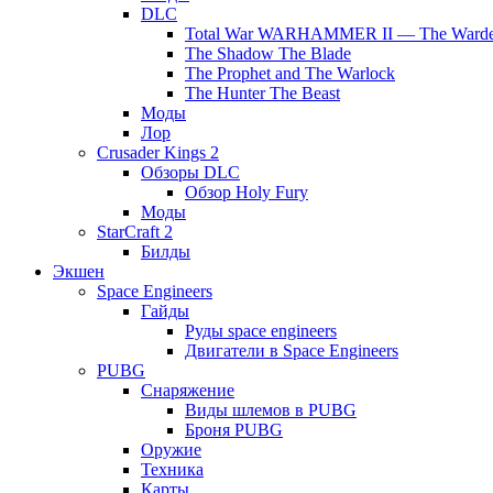
DLC
Total War WARHAMMER II — The Warde
The Shadow The Blade
The Prophet and The Warlock
The Hunter The Beast
Моды
Лор
Crusader Kings 2
Обзоры DLC
Обзор Holy Fury
Моды
StarCraft 2
Билды
Экшен
Space Engineers
Гайды
Руды space engineers
Двигатели в Space Engineers
PUBG
Снаряжение
Виды шлемов в PUBG
Броня PUBG
Оружие
Техника
Карты