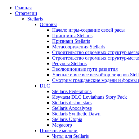
Главная
Стратегии
Stellaris
Основы
Начало игры-создание своей расы
Принципы Stellaris
Признаки Stellaris
Мегасооружения Stellaris
Строительство огромных структур-мегасо
Строительство огромных структур-мегасо
Ресурсы Stellaris
Эволюционные пути развития
Ученые и все все все-обзор лидеров Stell
Смотрим гражданские модели и формы 
DLC
Stellaris Federations
Изучаем DLC Leviathans Story Pack
Stellaris distant stars
Stellaris Apocalypse
Stellaris Synthetic Dawn
Stellaris Utopia
Megacorp
Полезные мелочи
Читы для Stellaris