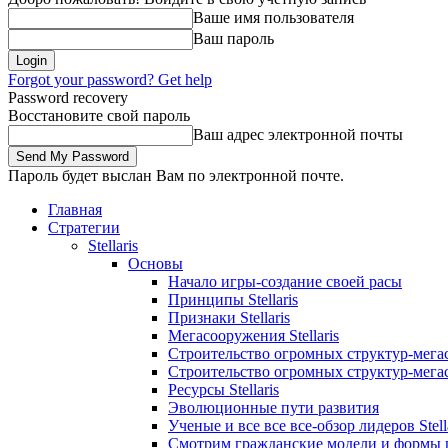
Ваше имя пользователя
Ваш пароль
Forgot your password? Get help
Password recovery
Восстановите свой пароль
Ваш адрес электронной почты
Пароль будет выслан Вам по электронной почте.
Главная
Стратегии
Stellaris
Основы
Начало игры-создание своей расы
Принципы Stellaris
Признаки Stellaris
Мегасооружения Stellaris
Строительство огромных структур-мегасо
Строительство огромных структур-мегасо
Ресурсы Stellaris
Эволюционные пути развития
Ученые и все все все-обзор лидеров Stell
Смотрим гражданские модели и формы 