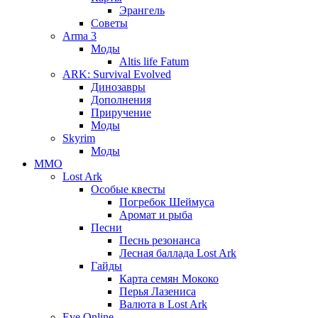
Эрангель
Советы
Arma 3
Моды
Altis life Fatum
ARK: Survival Evolved
Динозавры
Дополнения
Приручение
Моды
Skyrim
Моды
ММО
Lost Ark
Особые квесты
Погребок Шеймуса
Аромат и рыба
Песни
Песнь резонанса
Лесная баллада Lost Ark
Гайды
Карта семян Мококо
Перья Лазениса
Валюта в Lost Ark
Eve Online