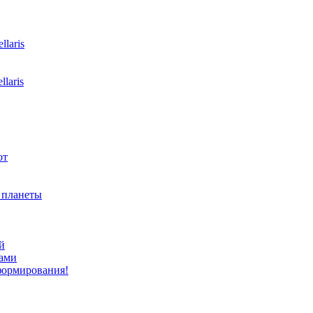
laris
laris
от
ь планеты
й
ами
формирования!