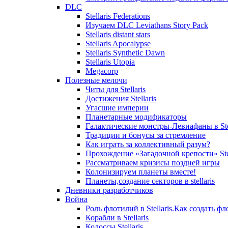
DLC
Stellaris Federations
Изучаем DLC Leviathans Story Pack
Stellaris distant stars
Stellaris Apocalypse
Stellaris Synthetic Dawn
Stellaris Utopia
Megacorp
Полезные мелочи
Читы для Stellaris
Достижения Stellaris
Угасшие империи
Планетарные модификаторы
Галактические монстры-Левиафаны в Stel
Традиции и бонусы за стремление
Как играть за коллективный разум?
Прохождение «Загадочной крепости» Stel
Рассматриваем кризисы поздней игры
Колонизируем планеты вместе!
Планеты,создание секторов в stellaris
Дневники разработчиков
Война
Роль флотилий в Stellaris.Как создать фл
Корабли в Stellaris
Колоссы Stellaris