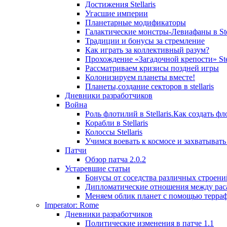
Достижения Stellaris
Угасшие империи
Планетарные модификаторы
Галактические монстры-Левиафаны в Stel
Традиции и бонусы за стремление
Как играть за коллективный разум?
Прохождение «Загадочной крепости» Stel
Рассматриваем кризисы поздней игры
Колонизируем планеты вместе!
Планеты,создание секторов в stellaris
Дневники разработчиков
Война
Роль флотилий в Stellaris.Как создать фл
Корабли в Stellaris
Колоссы Stellaris
Учимся воевать к космосе и захватыват
Патчи
Обзор патча 2.0.2
Устаревшие статьи
Бонусы от соседства различных строени
Дипломатические отношения между рас
Меняем облик планет с помощью терра
Imperator: Rome
Дневники разработчиков
Политические изменения в патче 1.1