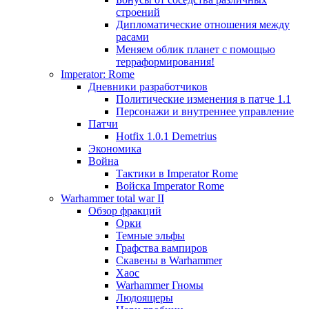
строений
Дипломатические отношения между
расами
Меняем облик планет с помощью
терраформирования!
Imperator: Rome
Дневники разработчиков
Политические изменения в патче 1.1
Персонажи и внутреннее управление
Патчи
Hotfix 1.0.1 Demetrius
Экономика
Война
Тактики в Imperator Rome
Войска Imperator Rome
Warhammer total war II
Обзор фракций
Орки
Темные эльфы
Графства вампиров
Cкавены в Warhammer
Хаос
Warhammer Гномы
Людоящеры