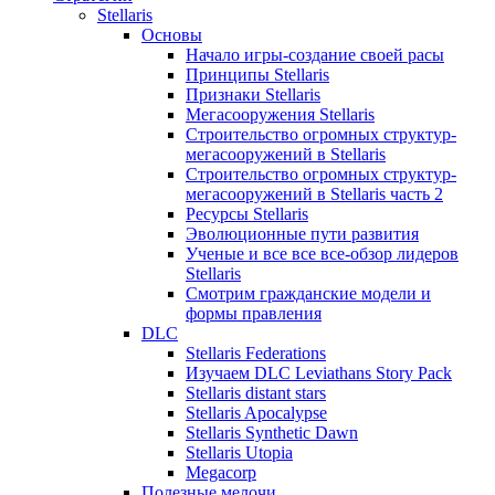
Stellaris
Основы
Начало игры-создание своей расы
Принципы Stellaris
Признаки Stellaris
Мегасооружения Stellaris
Строительство огромных структур-
мегасооружений в Stellaris
Строительство огромных структур-
мегасооружений в Stellaris часть 2
Ресурсы Stellaris
Эволюционные пути развития
Ученые и все все все-обзор лидеров
Stellaris
Смотрим гражданские модели и
формы правления
DLC
Stellaris Federations
Изучаем DLC Leviathans Story Pack
Stellaris distant stars
Stellaris Apocalypse
Stellaris Synthetic Dawn
Stellaris Utopia
Megacorp
Полезные мелочи