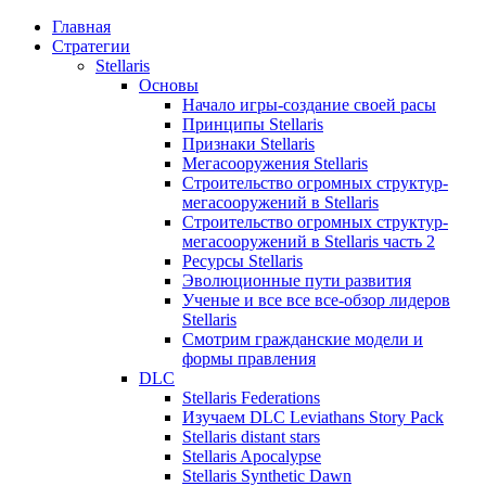
Главная
Стратегии
Stellaris
Основы
Начало игры-создание своей расы
Принципы Stellaris
Признаки Stellaris
Мегасооружения Stellaris
Строительство огромных структур-
мегасооружений в Stellaris
Строительство огромных структур-
мегасооружений в Stellaris часть 2
Ресурсы Stellaris
Эволюционные пути развития
Ученые и все все все-обзор лидеров
Stellaris
Смотрим гражданские модели и
формы правления
DLC
Stellaris Federations
Изучаем DLC Leviathans Story Pack
Stellaris distant stars
Stellaris Apocalypse
Stellaris Synthetic Dawn