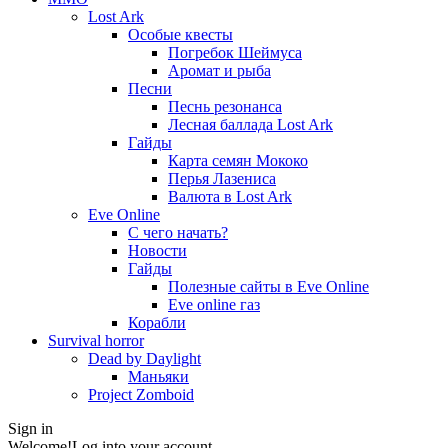
Lost Ark
Особые квесты
Погребок Шеймуса
Аромат и рыба
Песни
Песнь резонанса
Лесная баллада Lost Ark
Гайды
Карта семян Мококо
Перья Лазениса
Валюта в Lost Ark
Eve Online
С чего начать?
Новости
Гайды
Полезные сайты в Eve Online
Eve online газ
Корабли
Survival horror
Dead by Daylight
Маньяки
Project Zomboid
Sign in
Welcome!
Log into your account