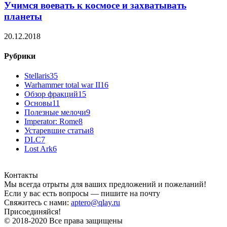
Учимся воевать к космосе и захватывать
планеты
20.12.2018
Рубрики
Stellaris
35
Warhammer total war II
16
Обзор фракций
15
Основы
11
Полезные мелочи
9
Imperator: Rome
8
Устаревшие статьи
8
DLC
7
Lost Ark
6
Контакты
Мы всегда отрыты для ваших предложений и пожеланий!
Если у вас есть вопросы — пишите на почту
Свяжитесь с нами:
aptero@qlay.ru
Присоединяйся!
© 2018-2020 Все права защищены