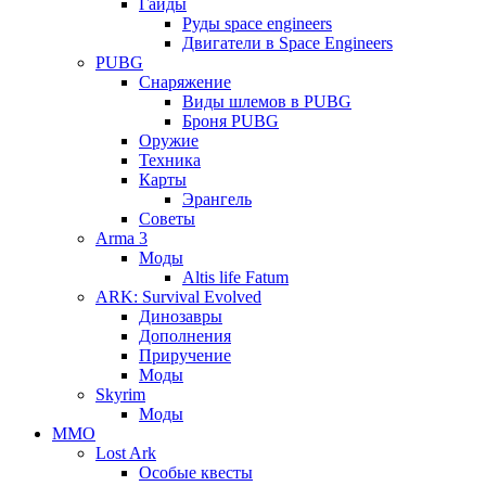
Гайды
Руды space engineers
Двигатели в Space Engineers
PUBG
Снаряжение
Виды шлемов в PUBG
Броня PUBG
Оружие
Техника
Карты
Эрангель
Советы
Arma 3
Моды
Altis life Fatum
ARK: Survival Evolved
Динозавры
Дополнения
Приручение
Моды
Skyrim
Моды
ММО
Lost Ark
Особые квесты