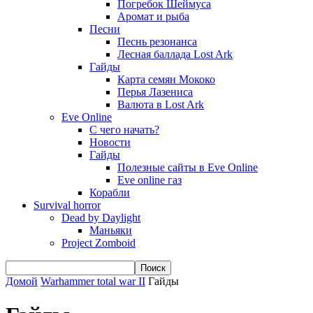
Погребок Шеймуса
Аромат и рыба
Песни
Песнь резонанса
Лесная баллада Lost Ark
Гайды
Карта семян Мококо
Перья Лазениса
Валюта в Lost Ark
Eve Online
С чего начать?
Новости
Гайды
Полезные сайты в Eve Online
Eve online газ
Корабли
Survival horror
Dead by Daylight
Маньяки
Project Zomboid
Домой
Warhammer total war II
Гайды