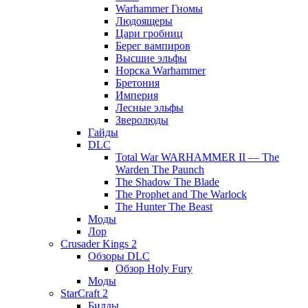
Warhammer Гномы
Людоящеры
Цари гробниц
Берег вампиров
Высшие эльфы
Норска Warhammer
Бретония
Империя
Лесные эльфы
Зверолюды
Гайды
DLC
Total War WARHAMMER II — The
Warden The Paunch
The Shadow The Blade
The Prophet and The Warlock
The Hunter The Beast
Моды
Лор
Crusader Kings 2
Обзоры DLC
Обзор Holy Fury
Моды
StarCraft 2
Билды