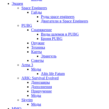
Экшен
Space Engineers
Гайды
Руды space engineers
Двигатели в Space Engineers
PUBG
Снаряжение
Виды шлемов в PUBG
Броня PUBG
Оружие
Техника
Карты
Эрангель
Советы
Arma 3
Моды
Altis life Fatum
ARK: Survival Evolved
Динозавры
Дополнения
Приручение
Моды
Skyrim
Моды
ММО