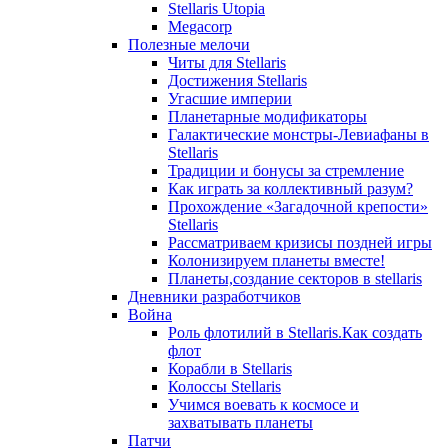
Stellaris Utopia
Megacorp
Полезные мелочи
Читы для Stellaris
Достижения Stellaris
Угасшие империи
Планетарные модификаторы
Галактические монстры-Левиафаны в
Stellaris
Традиции и бонусы за стремление
Как играть за коллективный разум?
Прохождение «Загадочной крепости»
Stellaris
Рассматриваем кризисы поздней игры
Колонизируем планеты вместе!
Планеты,создание секторов в stellaris
Дневники разработчиков
Война
Роль флотилий в Stellaris.Как создать
флот
Корабли в Stellaris
Колоссы Stellaris
Учимся воевать к космосе и
захватывать планеты
Патчи