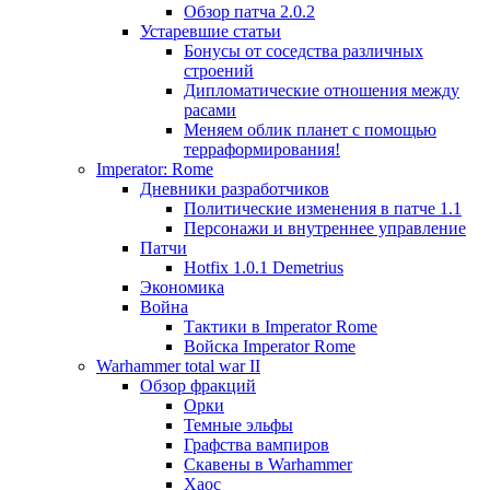
Обзор патча 2.0.2
Устаревшие статьи
Бонусы от соседства различных
строений
Дипломатические отношения между
расами
Меняем облик планет с помощью
терраформирования!
Imperator: Rome
Дневники разработчиков
Политические изменения в патче 1.1
Персонажи и внутреннее управление
Патчи
Hotfix 1.0.1 Demetrius
Экономика
Война
Тактики в Imperator Rome
Войска Imperator Rome
Warhammer total war II
Обзор фракций
Орки
Темные эльфы
Графства вампиров
Cкавены в Warhammer
Хаос