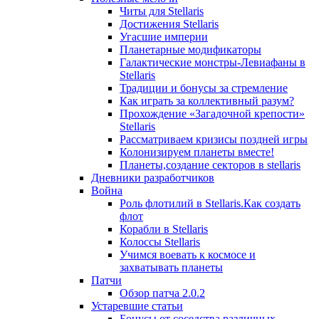
Читы для Stellaris
Достижения Stellaris
Угасшие империи
Планетарные модификаторы
Галактические монстры-Левиафаны в
Stellaris
Традиции и бонусы за стремление
Как играть за коллективный разум?
Прохождение «Загадочной крепости»
Stellaris
Рассматриваем кризисы поздней игры
Колонизируем планеты вместе!
Планеты,создание секторов в stellaris
Дневники разработчиков
Война
Роль флотилий в Stellaris.Как создать
флот
Корабли в Stellaris
Колоссы Stellaris
Учимся воевать к космосе и
захватывать планеты
Патчи
Обзор патча 2.0.2
Устаревшие статьи
Бонусы от соседства различных