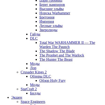
Цари гробниц
Берег вампиров
Высшие эльфы
Норска Warhammer
Бретония
Империя
Лесные эльфы
Зверолюды
Гайды
DLC
Total War WARHAMMER II — The
Warden The Paunch
The Shadow The Blade
The Prophet and The Warlock
The Hunter The Beast
Моды
Лор
Crusader Kings 2
Обзоры DLC
Обзор Holy Fury
Моды
StarCraft 2
Билды
Экшен
Space Engineers