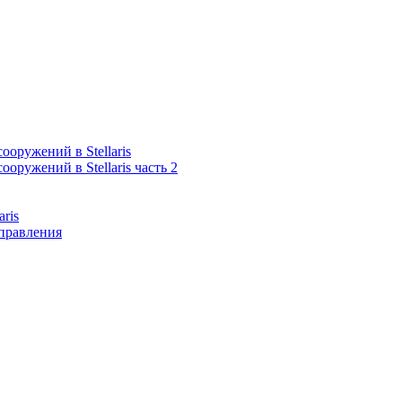
оружений в Stellaris
оружений в Stellaris часть 2
aris
правления