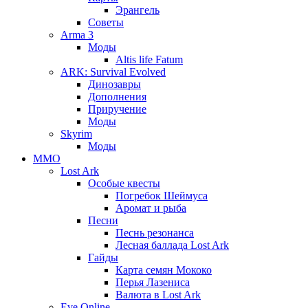
Эрангель
Советы
Arma 3
Моды
Altis life Fatum
ARK: Survival Evolved
Динозавры
Дополнения
Приручение
Моды
Skyrim
Моды
ММО
Lost Ark
Особые квесты
Погребок Шеймуса
Аромат и рыба
Песни
Песнь резонанса
Лесная баллада Lost Ark
Гайды
Карта семян Мококо
Перья Лазениса
Валюта в Lost Ark
Eve Online