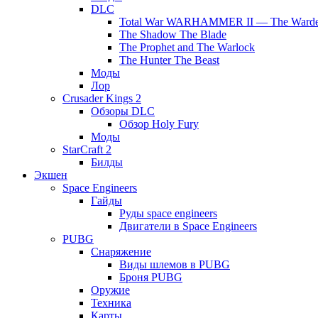
DLC
Total War WARHAMMER II — The Warde
The Shadow The Blade
The Prophet and The Warlock
The Hunter The Beast
Моды
Лор
Crusader Kings 2
Обзоры DLC
Обзор Holy Fury
Моды
StarCraft 2
Билды
Экшен
Space Engineers
Гайды
Руды space engineers
Двигатели в Space Engineers
PUBG
Снаряжение
Виды шлемов в PUBG
Броня PUBG
Оружие
Техника
Карты