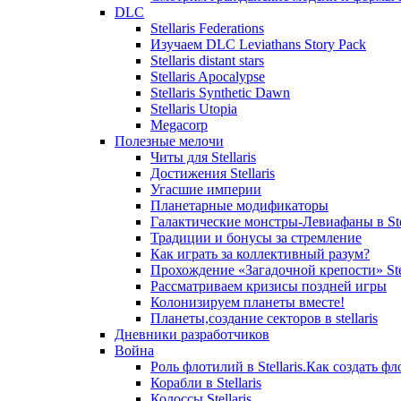
DLC
Stellaris Federations
Изучаем DLC Leviathans Story Pack
Stellaris distant stars
Stellaris Apocalypse
Stellaris Synthetic Dawn
Stellaris Utopia
Megacorp
Полезные мелочи
Читы для Stellaris
Достижения Stellaris
Угасшие империи
Планетарные модификаторы
Галактические монстры-Левиафаны в Stel
Традиции и бонусы за стремление
Как играть за коллективный разум?
Прохождение «Загадочной крепости» Stel
Рассматриваем кризисы поздней игры
Колонизируем планеты вместе!
Планеты,создание секторов в stellaris
Дневники разработчиков
Война
Роль флотилий в Stellaris.Как создать фл
Корабли в Stellaris
Колоссы Stellaris