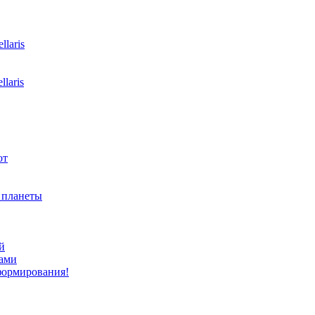
laris
laris
от
ь планеты
й
ами
формирования!