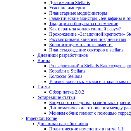
Достижения Stellaris
Угасшие империи
Планетарные модификаторы
Галактические монстры-Левиафаны в Stel
Традиции и бонусы за стремление
Как играть за коллективный разум?
Прохождение «Загадочной крепости» Stel
Рассматриваем кризисы поздней игры
Колонизируем планеты вместе!
Планеты,создание секторов в stellaris
Дневники разработчиков
Война
Роль флотилий в Stellaris.Как создать фл
Корабли в Stellaris
Колоссы Stellaris
Учимся воевать к космосе и захватыват
Патчи
Обзор патча 2.0.2
Устаревшие статьи
Бонусы от соседства различных строени
Дипломатические отношения между рас
Меняем облик планет с помощью терра
Imperator: Rome
Дневники разработчиков
Политические изменения в патче 1.1