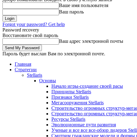
Ваше имя пользователя
Ваш пароль
Forgot your password? Get help
Password recovery
Восстановите свой пароль
Ваш адрес электронной почты
Пароль будет выслан Вам по электронной почте.
Главная
Стратегии
Stellaris
Основы
Начало игры-создание своей расы
Принципы Stellaris
Признаки Stellaris
Мегасооружения Stellaris
Строительство огромных структур-мегасо
Строительство огромных структур-мегасо
Ресурсы Stellaris
Эволюционные пути развития
Ученые и все все все-обзор лидеров Stell
Смотрим гражданские модели и формы 