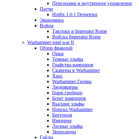
Персонажи и внутреннее управление
Патчи
Hotfix 1.0.1 Demetrius
Экономика
Война
Тактики в Imperator Rome
Войска Imperator Rome
Warhammer total war II
Обзор фракций
Орки
Темные эльфы
Графства вампиров
Cкавены в Warhammer
Хаос
Warhammer Гномы
Людоящеры
Цари гробниц
Берег вампиров
Высшие эльфы
Норска Warhammer
Бретония
Империя
Лесные эльфы
Зверолюды
Гайды