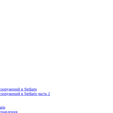
оружений в Stellaris
оружений в Stellaris часть 2
aris
правления