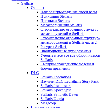
Stellaris
Основы
Начало игры-создание своей расы
Принципы Stellaris
Признаки Stellaris
Мегасооружения Stellaris
Строительство огромных структур-
мегасооружений в Stellaris
Строительство огромных структур-
мегасооружений в Stellaris часть 2
Ресурсы Stellaris
Эволюционные пути развития
Ученые и все все все-обзор лидеров
Stellaris
Смотрим гражданские модели и
формы правления
DLC
Stellaris Federations
Изучаем DLC Leviathans Story Pack
Stellaris distant stars
Stellaris Apocalypse
Stellaris Synthetic Dawn
Stellaris Utopia
Megacorp
Полезные мелочи