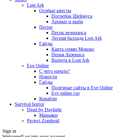
Lost Ark
Особые квесты
Погребок Шеймуса
Аромат и рыба
Песни
Песнь резонанса
Лесная баллада Lost Ark
Гайды
Карта семян Мококо
Перья Лазениса
Валюта в Lost Ark
Eve Online
С чего начать?
Новости
Гайды
Полезные сайты в Eve Online
Eve online газ
Корабли
Survival horror
Dead by Daylight
Маньяки
Project Zomboid
Sign in
Welcome!
Log into your account