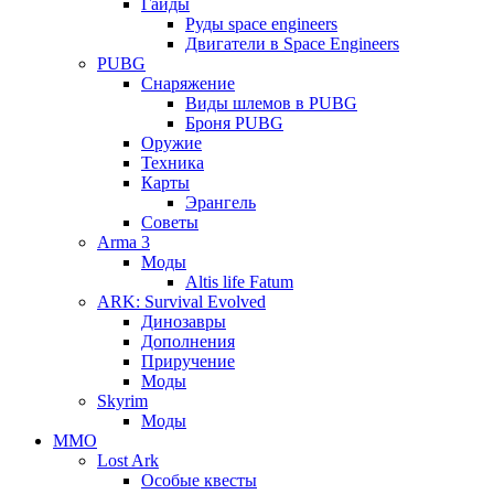
Гайды
Руды space engineers
Двигатели в Space Engineers
PUBG
Снаряжение
Виды шлемов в PUBG
Броня PUBG
Оружие
Техника
Карты
Эрангель
Советы
Arma 3
Моды
Altis life Fatum
ARK: Survival Evolved
Динозавры
Дополнения
Приручение
Моды
Skyrim
Моды
ММО
Lost Ark
Особые квесты