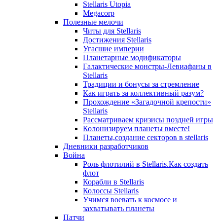
Stellaris Utopia
Megacorp
Полезные мелочи
Читы для Stellaris
Достижения Stellaris
Угасшие империи
Планетарные модификаторы
Галактические монстры-Левиафаны в
Stellaris
Традиции и бонусы за стремление
Как играть за коллективный разум?
Прохождение «Загадочной крепости»
Stellaris
Рассматриваем кризисы поздней игры
Колонизируем планеты вместе!
Планеты,создание секторов в stellaris
Дневники разработчиков
Война
Роль флотилий в Stellaris.Как создать
флот
Корабли в Stellaris
Колоссы Stellaris
Учимся воевать к космосе и
захватывать планеты
Патчи