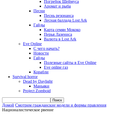
Погребок Шеймуса
Аромат и рыба
Песни
Песнь резонанса
Лесная баллада Lost Ark
Гайды
Карта семян Мококо
Перья Лазениса
Валюта в Lost Ark
Eve Online
С чего начать?
Новости
Гайды
Полезные сайты в Eve Online
Eve online газ
Корабли
Survival horror
Dead by Daylight
Маньяки
Project Zomboid
Домой
Смотрим гражданские модели и формы правления
Националистическое рвение