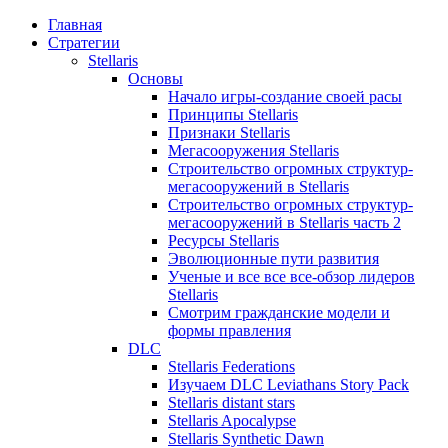
Главная
Стратегии
Stellaris
Основы
Начало игры-создание своей расы
Принципы Stellaris
Признаки Stellaris
Мегасооружения Stellaris
Строительство огромных структур-
мегасооружений в Stellaris
Строительство огромных структур-
мегасооружений в Stellaris часть 2
Ресурсы Stellaris
Эволюционные пути развития
Ученые и все все все-обзор лидеров
Stellaris
Смотрим гражданские модели и
формы правления
DLC
Stellaris Federations
Изучаем DLC Leviathans Story Pack
Stellaris distant stars
Stellaris Apocalypse
Stellaris Synthetic Dawn