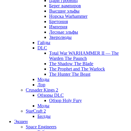
Цари гробниц
Берег вампиров
Высшие эльфы
Норска Warhammer
Бретония
Империя
Лесные эльфы
Зверолюды
Гайды
DLC
Total War WARHAMMER II — The
Warden The Paunch
The Shadow The Blade
The Prophet and The Warlock
The Hunter The Beast
Моды
Лор
Crusader Kings 2
Обзоры DLC
Обзор Holy Fury
Моды
StarCraft 2
Билды
Экшен
Space Engineers