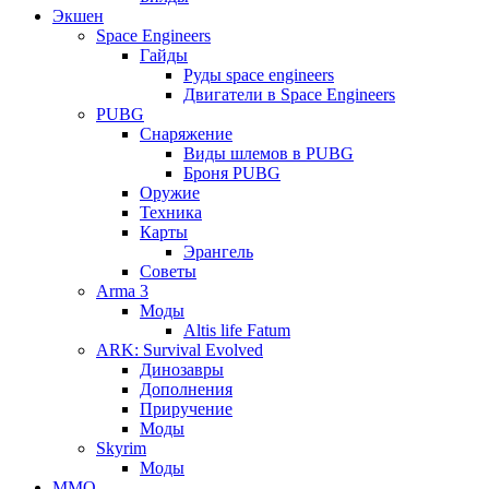
Экшен
Space Engineers
Гайды
Руды space engineers
Двигатели в Space Engineers
PUBG
Снаряжение
Виды шлемов в PUBG
Броня PUBG
Оружие
Техника
Карты
Эрангель
Советы
Arma 3
Моды
Altis life Fatum
ARK: Survival Evolved
Динозавры
Дополнения
Приручение
Моды
Skyrim
Моды
ММО