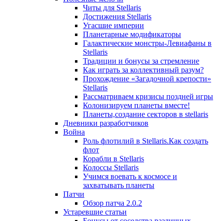
Читы для Stellaris
Достижения Stellaris
Угасшие империи
Планетарные модификаторы
Галактические монстры-Левиафаны в
Stellaris
Традиции и бонусы за стремление
Как играть за коллективный разум?
Прохождение «Загадочной крепости»
Stellaris
Рассматриваем кризисы поздней игры
Колонизируем планеты вместе!
Планеты,создание секторов в stellaris
Дневники разработчиков
Война
Роль флотилий в Stellaris.Как создать
флот
Корабли в Stellaris
Колоссы Stellaris
Учимся воевать к космосе и
захватывать планеты
Патчи
Обзор патча 2.0.2
Устаревшие статьи
Бонусы от соседства различных