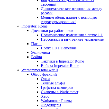
строений
Дипломатические отношения между
расами
Меняем облик планет с помощью
терраформирования!
Imperator: Rome
Дневники разработчиков
Политические изменения в патче 1.1
Персонажи и внутреннее управление
Патчи
Hotfix 1.0.1 Demetrius
Экономика
Война
Тактики в Imperator Rome
Войска Imperator Rome
Warhammer total war II
Обзор фракций
Орки
Темные эльфы
Графства вампиров
Cкавены в Warhammer
Хаос
Warhammer Гномы
Людоящеры