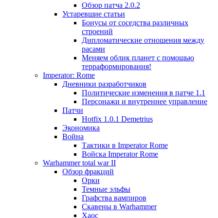
Обзор патча 2.0.2
Устаревшие статьи
Бонусы от соседства различных
строений
Дипломатические отношения между
расами
Меняем облик планет с помощью
терраформирования!
Imperator: Rome
Дневники разработчиков
Политические изменения в патче 1.1
Персонажи и внутреннее управление
Патчи
Hotfix 1.0.1 Demetrius
Экономика
Война
Тактики в Imperator Rome
Войска Imperator Rome
Warhammer total war II
Обзор фракций
Орки
Темные эльфы
Графства вампиров
Cкавены в Warhammer
Хаос