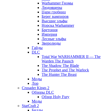
Warhammer Гномы
Людоящеры
Цари гробниц
Берег вампиров
Высшие эльфы
Норска Warhammer
Бретония
Империя
Лесные эльфы
Зверолюды
Гайды
DLC
Total War WARHAMMER II — The
Warden The Paunch
The Shadow The Blade
The Prophet and The Warlock
The Hunter The Beast
Моды
Лор
Crusader Kings 2
Обзоры DLC
Обзор Holy Fury
Моды
StarCraft 2
Билды