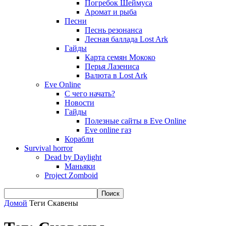
Погребок Шеймуса
Аромат и рыба
Песни
Песнь резонанса
Лесная баллада Lost Ark
Гайды
Карта семян Мококо
Перья Лазениса
Валюта в Lost Ark
Eve Online
С чего начать?
Новости
Гайды
Полезные сайты в Eve Online
Eve online газ
Корабли
Survival horror
Dead by Daylight
Маньяки
Project Zomboid
Домой
Теги
Скавены