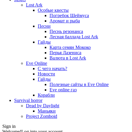
Lost Ark
Особые квесты
Погребок Шеймуса
Аромат и рыба
Песни
Песнь резонанса
Лесная баллада Lost Ark
Гайды
Карта семян Мококо
Перья Лазениса
Валюта в Lost Ark
Eve Online
С чего начать?
Новости
Гайды
Полезные сайты в Eve Online
Eve online газ
Корабли
Survival horror
Dead by Daylight
Маньяки
Project Zomboid
Sign in
Welcome!
Log into your account