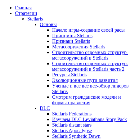
Главная
Стратегии
Stellaris
Основы
Начало игры-создание своей расы
Принципы Stellaris
Признаки Stellaris
Мегасооружения Stellaris
Строительство огромных структур-
мегасооружений в Stellaris
Строительство огромных структур-
мегасооружений в Stellaris часть 2
Ресурсы Stellaris
Эволюционные пути развития
Ученые и все все все-обзор лидеров
Stellaris
Смотрим гражданские модели и
формы правления
DLC
Stellaris Federations
Изучаем DLC Leviathans Story Pack
Stellaris distant stars
Stellaris Apocalypse
Stellaris Synthetic Dawn