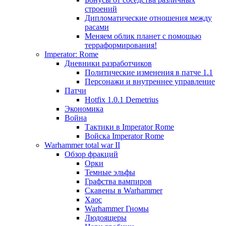
строений
Дипломатические отношения между
расами
Меняем облик планет с помощью
терраформирования!
Imperator: Rome
Дневники разработчиков
Политические изменения в патче 1.1
Персонажи и внутреннее управление
Патчи
Hotfix 1.0.1 Demetrius
Экономика
Война
Тактики в Imperator Rome
Войска Imperator Rome
Warhammer total war II
Обзор фракций
Орки
Темные эльфы
Графства вампиров
Cкавены в Warhammer
Хаос
Warhammer Гномы
Людоящеры