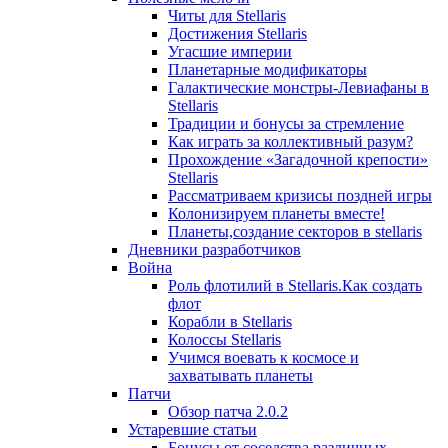
Читы для Stellaris
Достижения Stellaris
Угасшие империи
Планетарные модификаторы
Галактические монстры-Левиафаны в
Stellaris
Традиции и бонусы за стремление
Как играть за коллективный разум?
Прохождение «Загадочной крепости»
Stellaris
Рассматриваем кризисы поздней игры
Колонизируем планеты вместе!
Планеты,создание секторов в stellaris
Дневники разработчиков
Война
Роль флотилий в Stellaris.Как создать
флот
Корабли в Stellaris
Колоссы Stellaris
Учимся воевать к космосе и
захватывать планеты
Патчи
Обзор патча 2.0.2
Устаревшие статьи
Бонусы от соседства различных