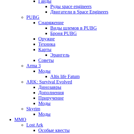
Гайды
Руды space engineers
Двигатели в Space Engineers
PUBG
Снаряжение
Виды шлемов в PUBG
Броня PUBG
Оружие
Техника
Карты
Эрангель
Советы
Arma 3
Моды
Altis life Fatum
ARK: Survival Evolved
Динозавры
Дополнения
Приручение
Моды
Skyrim
Моды
ММО
Lost Ark
Особые квесты