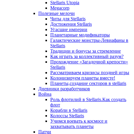
Stellaris Utopia
Megacorp
Полезные мелочи
Читы для Stellaris
Достижения Stellaris
Угасшие империи
Планетарные модификаторы
Галактические монстры-Левиафаны в
Stellaris
Традиции и бонусы за стремление
Как играть за коллективный разум?
Прохождение «Загадочной крепости»
Stellaris
Рассматриваем кризисы поздней игры
Колонизируем планеты вместе!
Планеты,создание секторов в stellaris
Дневники разработчиков
Война
Роль флотилий в Stellaris.Как создать
флот
Корабли в Stellaris
Колоссы Stellaris
Учимся воевать к космосе и
захватывать планеты
Патчи