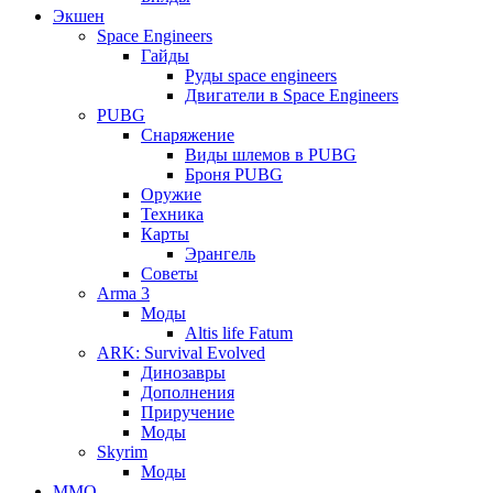
Экшен
Space Engineers
Гайды
Руды space engineers
Двигатели в Space Engineers
PUBG
Снаряжение
Виды шлемов в PUBG
Броня PUBG
Оружие
Техника
Карты
Эрангель
Советы
Arma 3
Моды
Altis life Fatum
ARK: Survival Evolved
Динозавры
Дополнения
Приручение
Моды
Skyrim
Моды
ММО