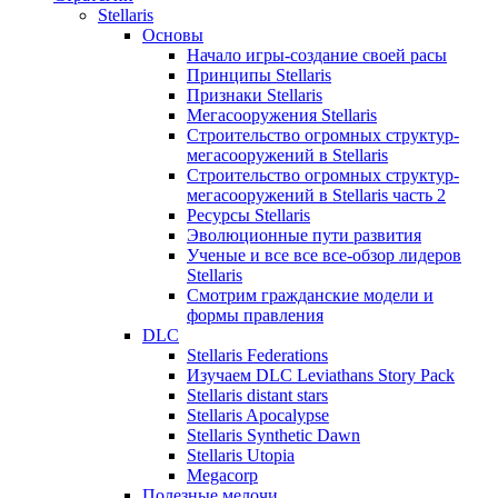
Stellaris
Основы
Начало игры-создание своей расы
Принципы Stellaris
Признаки Stellaris
Мегасооружения Stellaris
Строительство огромных структур-
мегасооружений в Stellaris
Строительство огромных структур-
мегасооружений в Stellaris часть 2
Ресурсы Stellaris
Эволюционные пути развития
Ученые и все все все-обзор лидеров
Stellaris
Смотрим гражданские модели и
формы правления
DLC
Stellaris Federations
Изучаем DLC Leviathans Story Pack
Stellaris distant stars
Stellaris Apocalypse
Stellaris Synthetic Dawn
Stellaris Utopia
Megacorp
Полезные мелочи