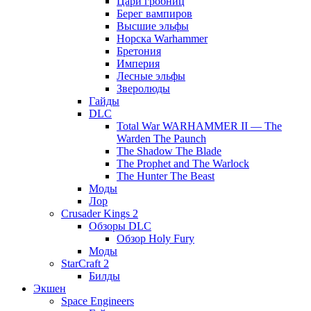
Цари гробниц
Берег вампиров
Высшие эльфы
Норска Warhammer
Бретония
Империя
Лесные эльфы
Зверолюды
Гайды
DLC
Total War WARHAMMER II — The
Warden The Paunch
The Shadow The Blade
The Prophet and The Warlock
The Hunter The Beast
Моды
Лор
Crusader Kings 2
Обзоры DLC
Обзор Holy Fury
Моды
StarCraft 2
Билды
Экшен
Space Engineers