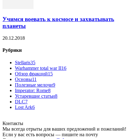
Учимся воевать к космосе и захватывать
планеты
20.12.2018
Рубрики
Stellaris
35
Warhammer total war II
16
Обзор фракций
15
Основы
11
Полезные мелочи
9
Imperator: Rome
8
Устаревшие статьи
8
DLC
7
Lost Ark
6
Контакты
Мы всегда отрыты для ваших предложений и пожеланий!
Если у вас есть вопросы — пишите на почту