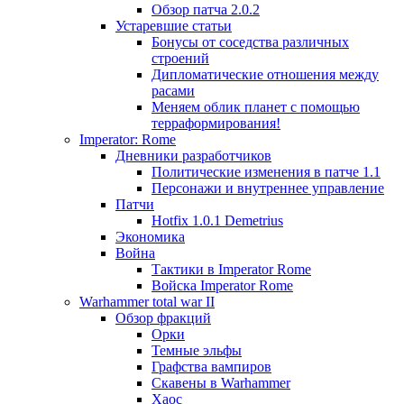
Обзор патча 2.0.2
Устаревшие статьи
Бонусы от соседства различных
строений
Дипломатические отношения между
расами
Меняем облик планет с помощью
терраформирования!
Imperator: Rome
Дневники разработчиков
Политические изменения в патче 1.1
Персонажи и внутреннее управление
Патчи
Hotfix 1.0.1 Demetrius
Экономика
Война
Тактики в Imperator Rome
Войска Imperator Rome
Warhammer total war II
Обзор фракций
Орки
Темные эльфы
Графства вампиров
Cкавены в Warhammer
Хаос