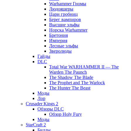
Warhammer Гномы
Людоящеры
Цари гробниц
Берег вампиров
Высшие эльфы
Норска Warhammer
Бретония
Империя
Лесные эльфы
Зверолюды
Гайды
DLC
Total War WARHAMMER II — The
Warden The Paunch
The Shadow The Blade
The Prophet and The Warlock
The Hunter The Beast
Моды
Лор
Crusader Kings 2
Обзоры DLC
Обзор Holy Fury
Моды
StarCraft 2
Билды