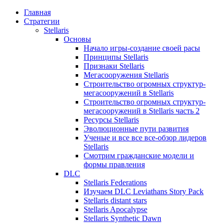
Главная
Стратегии
Stellaris
Основы
Начало игры-создание своей расы
Принципы Stellaris
Признаки Stellaris
Мегасооружения Stellaris
Строительство огромных структур-
мегасооружений в Stellaris
Строительство огромных структур-
мегасооружений в Stellaris часть 2
Ресурсы Stellaris
Эволюционные пути развития
Ученые и все все все-обзор лидеров
Stellaris
Смотрим гражданские модели и
формы правления
DLC
Stellaris Federations
Изучаем DLC Leviathans Story Pack
Stellaris distant stars
Stellaris Apocalypse
Stellaris Synthetic Dawn