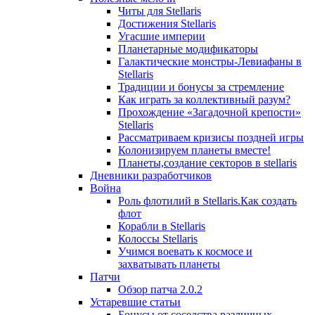
Читы для Stellaris
Достижения Stellaris
Угасшие империи
Планетарные модификаторы
Галактические монстры-Левиафаны в
Stellaris
Традиции и бонусы за стремление
Как играть за коллективный разум?
Прохождение «Загадочной крепости»
Stellaris
Рассматриваем кризисы поздней игры
Колонизируем планеты вместе!
Планеты,создание секторов в stellaris
Дневники разработчиков
Война
Роль флотилий в Stellaris.Как создать
флот
Корабли в Stellaris
Колоссы Stellaris
Учимся воевать к космосе и
захватывать планеты
Патчи
Обзор патча 2.0.2
Устаревшие статьи
Бонусы от соседства различных