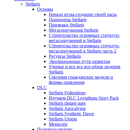
Stellaris
Основы
Начало игры-создание своей расы
Принципы Stellaris
Признаки Stellaris
Мегасооружения Stellaris
Строительство огромных структур-
мегасооружений в Stellaris
Строительство огромных структур-
мегасооружений в Stellaris часть 2
Ресурсы Stellaris
Эволюционные пути развития
Ученые и все все все-обзор лидеров
Stellaris
Смотрим гражданские модели и
формы правления
DLC
Stellaris Federations
Изучаем DLC Leviathans Story Pack
Stellaris distant stars
Stellaris Apocalypse
Stellaris Synthetic Dawn
Stellaris Utopia
Megacorp
Полезные мелочи