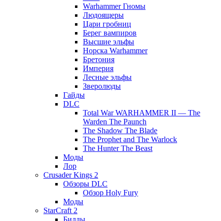
Warhammer Гномы
Людоящеры
Цари гробниц
Берег вампиров
Высшие эльфы
Норска Warhammer
Бретония
Империя
Лесные эльфы
Зверолюды
Гайды
DLC
Total War WARHAMMER II — The
Warden The Paunch
The Shadow The Blade
The Prophet and The Warlock
The Hunter The Beast
Моды
Лор
Crusader Kings 2
Обзоры DLC
Обзор Holy Fury
Моды
StarCraft 2
Билды