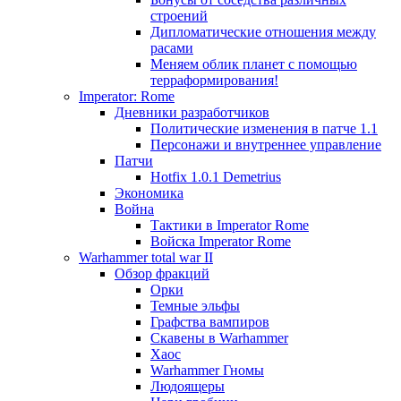
строений
Дипломатические отношения между
расами
Меняем облик планет с помощью
терраформирования!
Imperator: Rome
Дневники разработчиков
Политические изменения в патче 1.1
Персонажи и внутреннее управление
Патчи
Hotfix 1.0.1 Demetrius
Экономика
Война
Тактики в Imperator Rome
Войска Imperator Rome
Warhammer total war II
Обзор фракций
Орки
Темные эльфы
Графства вампиров
Cкавены в Warhammer
Хаос
Warhammer Гномы
Людоящеры