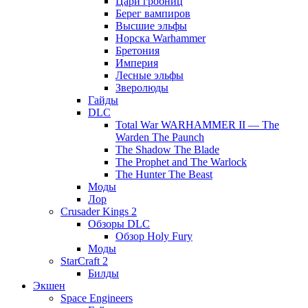
Цари гробниц
Берег вампиров
Высшие эльфы
Норска Warhammer
Бретония
Империя
Лесные эльфы
Зверолюды
Гайды
DLC
Total War WARHAMMER II — The
Warden The Paunch
The Shadow The Blade
The Prophet and The Warlock
The Hunter The Beast
Моды
Лор
Crusader Kings 2
Обзоры DLC
Обзор Holy Fury
Моды
StarCraft 2
Билды
Экшен
Space Engineers