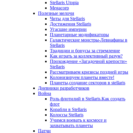
Stellaris Utopia
Megacorp
Полезные мелочи
Читы для Stellaris
Достижения Stellaris
Угасшие империи
Планетарные модификаторы
Галактические монстры-Левиафаны в
Stellaris
Традиции и бонусы за стремление
Как играть за коллективный разум?
Прохождение «Загадочной крепости»
Stellaris
Рассматриваем кризисы поздней игры
Колонизируем планеты вместе!
Планеты,создание секторов в stellaris
Дневники разработчиков
Война
Роль флотилий в Stellaris.Как создать
флот
Корабли в Stellaris
Колоссы Stellaris
Учимся воевать к космосе и
захватывать планеты
Патчи