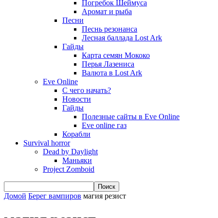
Погребок Шеймуса
Аромат и рыба
Песни
Песнь резонанса
Лесная баллада Lost Ark
Гайды
Карта семян Мококо
Перья Лазениса
Валюта в Lost Ark
Eve Online
С чего начать?
Новости
Гайды
Полезные сайты в Eve Online
Eve online газ
Корабли
Survival horror
Dead by Daylight
Маньяки
Project Zomboid
Домой
Берег вампиров
магия резист