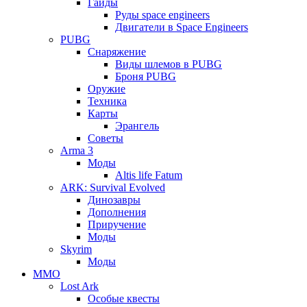
Гайды
Руды space engineers
Двигатели в Space Engineers
PUBG
Снаряжение
Виды шлемов в PUBG
Броня PUBG
Оружие
Техника
Карты
Эрангель
Советы
Arma 3
Моды
Altis life Fatum
ARK: Survival Evolved
Динозавры
Дополнения
Приручение
Моды
Skyrim
Моды
ММО
Lost Ark
Особые квесты