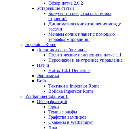
Обзор патча 2.0.2
Устаревшие статьи
Бонусы от соседства различных
строений
Дипломатические отношения между
расами
Меняем облик планет с помощью
терраформирования!
Imperator: Rome
Дневники разработчиков
Политические изменения в патче 1.1
Персонажи и внутреннее управление
Патчи
Hotfix 1.0.1 Demetrius
Экономика
Война
Тактики в Imperator Rome
Войска Imperator Rome
Warhammer total war II
Обзор фракций
Орки
Темные эльфы
Графства вампиров
Cкавены в Warhammer
Хаос