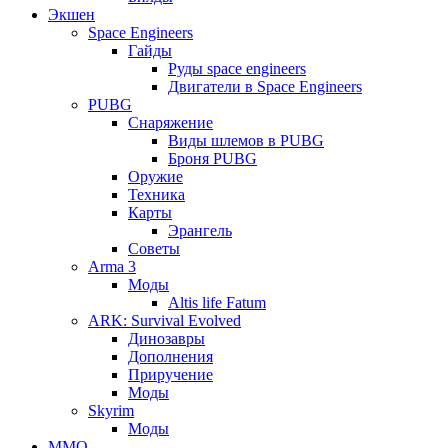
Экшен
Space Engineers
Гайды
Руды space engineers
Двигатели в Space Engineers
PUBG
Снаряжение
Виды шлемов в PUBG
Броня PUBG
Оружие
Техника
Карты
Эрангель
Советы
Arma 3
Моды
Altis life Fatum
ARK: Survival Evolved
Динозавры
Дополнения
Приручение
Моды
Skyrim
Моды
ММО