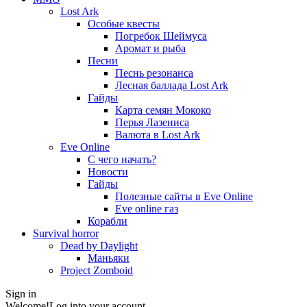
Lost Ark
Особые квесты
Погребок Шеймуса
Аромат и рыба
Песни
Песнь резонанса
Лесная баллада Lost Ark
Гайды
Карта семян Мококо
Перья Лазениса
Валюта в Lost Ark
Eve Online
С чего начать?
Новости
Гайды
Полезные сайты в Eve Online
Eve online газ
Корабли
Survival horror
Dead by Daylight
Маньяки
Project Zomboid
Sign in
Welcome!
Log into your account